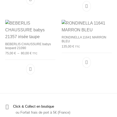
Ce produit a plusieurs variations. Les options p
Ce produit a plu
RONDINELLA 11641 MARRON
BLEU
BEBERLIS CHAUSSURE babys
135,00
€
TTC
leopard 21090
Plage de prix : 75,00 € à 80,00 €
75,00
€
–
80,00
€
TTC
Ce produit a plu
Ce produit a plusieurs variations. Les options p
Click & Collect en boutique
ou Forfait frais de port à 5€ (France)