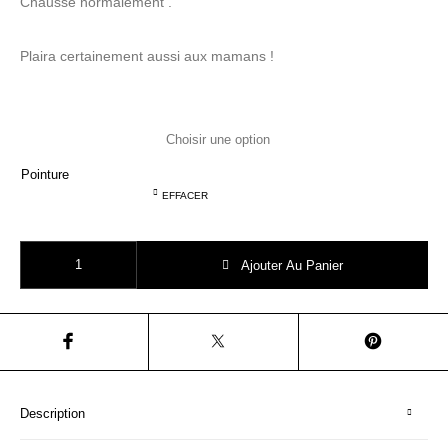
Chausse normalement .
Plaira certainement aussi aux mamans !
Pointure
EFFACER
quantité de CLOTAIRE BY POM D'API hera cover laminato lila
Ajouter Au Panier
Description