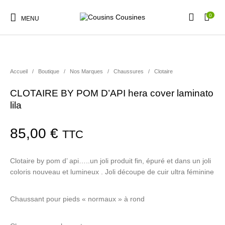
0
MENU
Accueil
/
Boutique
/
Nos Marques
/
Chaussures
/
Clotaire
CLOTAIRE BY POM D’API hera cover laminato
Nouveautés
Promotions
Chaussures
Vêtements Filles
lila
85,00
€
TTC
Vêtements Garçons
Accessoires
Cadeaux
Nos Marques
Clotaire by pom d’ api…..un joli produit fin, épuré et dans un joli
coloris nouveau et lumineux . Joli découpe de cuir ultra féminine
Chaussant pour pieds « normaux » à rond