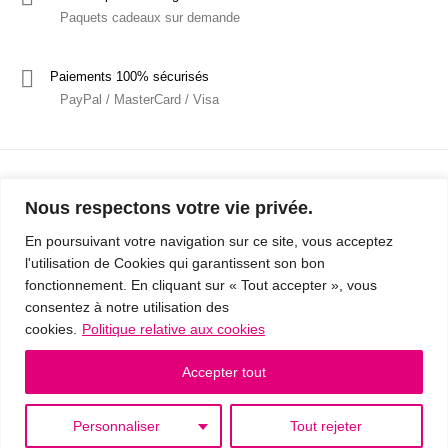
Paquets cadeaux sur demande
Paiements 100% sécurisés
PayPal / MasterCard / Visa
Nous respectons votre vie privée.
En poursuivant votre navigation sur ce site, vous acceptez
l'utilisation de Cookies qui garantissent son bon
Mentions Légales
Politique de confidentialité / RGPD
fonctionnement. En cliquant sur « Tout accepter », vous
consentez à notre utilisation des
Conditions Générales de Vente
cookies.
Politique relative aux cookies
© 2019 - Cousins & Cousines
- Créé avec ♥ à Nancy par HANDCRAFTED -
Accepter tout
Personnaliser
Tout rejeter