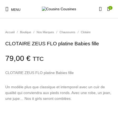
0
MENU
Accueil
/
Boutique
/
Nos Marques
/
Chaussures
/
Clotaire
CLOTAIRE ZEUS FLO platine Babies fille
Nouveautés
Promotions
Chaussures
Vêtements Filles
79,00
€
TTC
Vêtements Garçons
Accessoires
Cadeaux
Nos Marques
CLOTAIRE ZEUS FLO platine Babies fille
Un modèle plus que classique et intemporel avec un cuir de
qualité qui conviendra aux pieds ronds. Avec une robe, un jean,
une jupe… Nos it girls seront comblées.