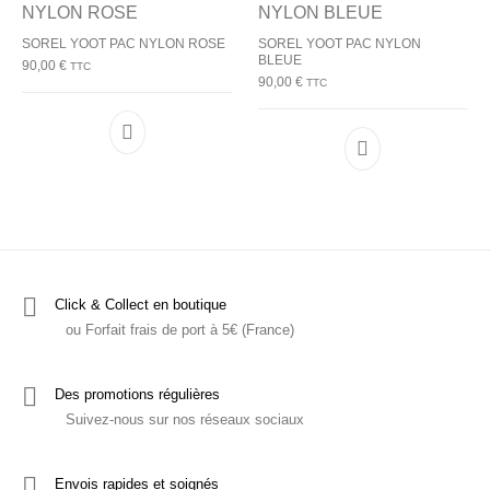
SOREL YOOT PAC NYLON ROSE
SOREL YOOT PAC NYLON
BLEUE
90,00
€
TTC
90,00
€
TTC
Ce produit a plusieurs variations. Les options p
Ce produit a plu
Click & Collect en boutique
ou Forfait frais de port à 5€ (France)
Des promotions régulières
Suivez-nous sur nos réseaux sociaux
Envois rapides et soignés