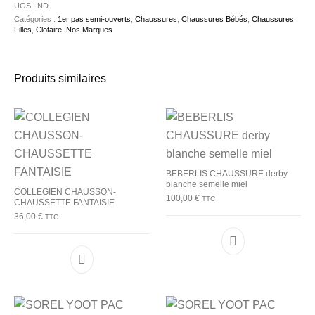
UGS :
ND
Catégories :
1er pas semi-ouverts
,
Chaussures
,
Chaussures Bébés
,
Chaussures
Filles
,
Clotaire
,
Nos Marques
Produits similaires
BEBERLIS CHAUSSURE derby
blanche semelle miel
COLLEGIEN CHAUSSON-
100,00
€
TTC
CHAUSSETTE FANTAISIE
36,00
€
TTC
Ce produit a plu
Ce produit a plusieurs variations. Les options p