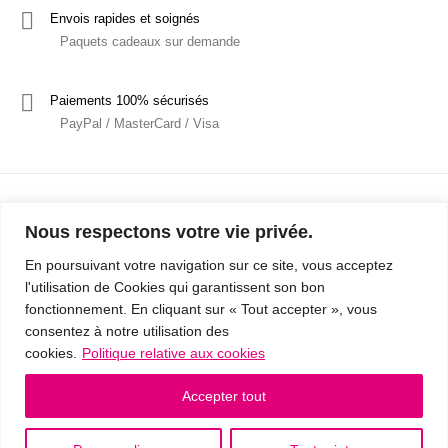
Envois rapides et soignés
Paquets cadeaux sur demande
Paiements 100% sécurisés
PayPal / MasterCard / Visa
Nous respectons votre vie privée.
En poursuivant votre navigation sur ce site, vous acceptez
l'utilisation de Cookies qui garantissent son bon
Mentions Légales
Politique de confidentialité / RGPD
fonctionnement. En cliquant sur « Tout accepter », vous
consentez à notre utilisation des
Conditions Générales de Vente
cookies.
Politique relative aux cookies
© 2019 - Cousins & Cousines
- Créé avec ♥ à Nancy par HANDCRAFTED -
Accepter tout