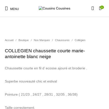
0
MENU
Accueil
/
Boutique
/
Nos Marques
/
Chaussures
/
Collégien
Nouveautés
Promotions
Chaussures
Vêtements Filles
COLLEGIEN chaussette courte marie-
antoinette blanc neige
Vêtements Garçons
Accessoires
Cadeaux
Nos Marques
Chaussette courte en fil d’ ecosse ajouré et broderie .
Superbe nouveauté chic et estival
Pointure ( 21/23 , 24/27 , 28/31 , 32/35 , 36/38)
Taille correctement.