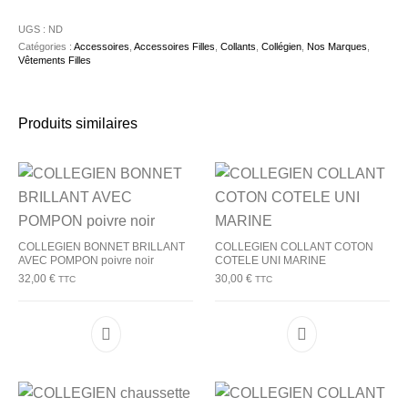
UGS :
ND
Catégories :
Accessoires
,
Accessoires Filles
,
Collants
,
Collégien
,
Nos Marques
,
Vêtements Filles
Produits similaires
COLLEGIEN BONNET BRILLANT
COLLEGIEN COLLANT COTON
AVEC POMPON poivre noir
COTELE UNI MARINE
32,00
€
30,00
€
TTC
TTC
Ce produit a plusieurs variations. Les options p
Ce produit a plu