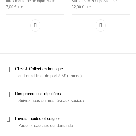
lurex moutarde de dijon 70cm
AVEC POMPON poivre noir
7,00
€
32,00
€
TTC
TTC
Ce produit a plu
Click & Collect en boutique
ou Forfait frais de port à 5€ (France)
Des promotions régulières
Suivez-nous sur nos réseaux sociaux
Envois rapides et soignés
Paquets cadeaux sur demande