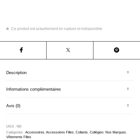
Ce produit est actuellement en rupture et indisponible.
Description
Informations complémentaires
Avis (0)
UGS :
ND
Catégories :
Accessoires
,
Accessoires Filles
,
Collants
,
Collégien
,
Nos Marques
,
Vêtements Filles