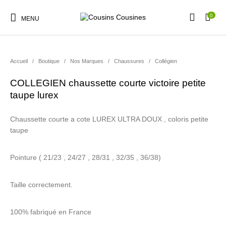
0
MENU
Accueil
/
Boutique
/
Nos Marques
/
Chaussures
/
Collégien
COLLEGIEN chaussette courte victoire petite
taupe lurex
Nouveautés
Promotions
Chaussures
Vêtements Filles
Chaussette courte a cote LUREX ULTRA DOUX , coloris petite
taupe
Vêtements Garçons
Accessoires
Cadeaux
Nos Marques
Pointure ( 21/23 , 24/27 , 28/31 , 32/35 , 36/38)
Taille correctement.
100% fabriqué en France