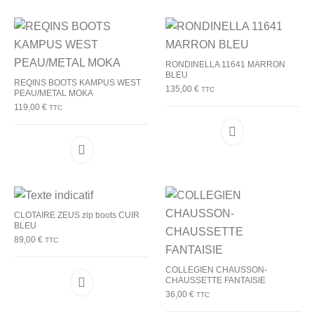
RONDINELLA 11641 MARRON
BLEU
REQINS BOOTS KAMPUS WEST
135,00
€
TTC
PEAU/METAL MOKA
119,00
€
TTC
Ce produit a plu
Ce produit a plusieurs variations. Les options p
CLOTAIRE ZEUS zip boots CUIR
BLEU
89,00
€
TTC
COLLEGIEN CHAUSSON-
CHAUSSETTE FANTAISIE
Ce produit a plusieurs variations. Les options p
36,00
€
TTC