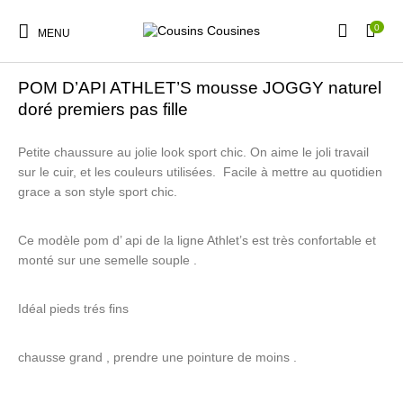
0
MENU
Accueil
/
Boutique
/
Nos Marques
/
Chaussures
/
Pom d'Api
POM D’API ATHLET’S mousse JOGGY naturel
doré premiers pas fille
Petite chaussure au jolie look sport chic. On aime le joli travail
Nouveautés
Promotions
Chaussures
Vêtements Filles
sur le cuir, et les couleurs utilisées. Facile à mettre au quotidien
grace a son style sport chic.
Ce modèle pom d’ api de la ligne Athlet’s est très confortable et
Vêtements Garçons
Accessoires
Cadeaux
Nos Marques
monté sur une semelle souple .
Idéal pieds trés fins
chausse grand , prendre une pointure de moins .