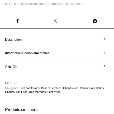
Ce produit est actuellement en rupture et indisponible.
Description
Informations complémentaires
Avis (0)
UGS :
ND
Catégories :
1er pas fermés
,
Basses fermées
,
Chaussures
,
Chaussures Bébés
,
Chaussures Filles
,
Nos Marques
,
Pom d'Api
Produits similaires