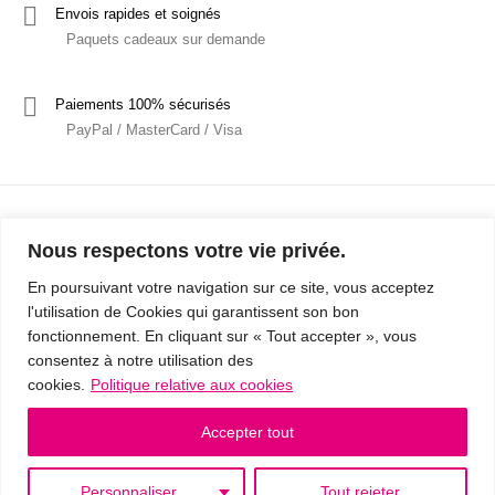
Envois rapides et soignés
Paquets cadeaux sur demande
Paiements 100% sécurisés
PayPal / MasterCard / Visa
Nous respectons votre vie privée.
En poursuivant votre navigation sur ce site, vous acceptez
l'utilisation de Cookies qui garantissent son bon
Mentions Légales
Politique de confidentialité / RGPD
fonctionnement. En cliquant sur « Tout accepter », vous
consentez à notre utilisation des
Conditions Générales de Vente
cookies.
Politique relative aux cookies
© 2019 - Cousins & Cousines
- Créé avec ♥ à Nancy par HANDCRAFTED -
Accepter tout
Personnaliser
Tout rejeter