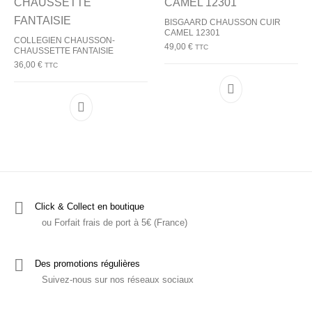
BISGAARD CHAUSSON CUIR
CAMEL 12301
COLLEGIEN CHAUSSON-
49,00
€
TTC
CHAUSSETTE FANTAISIE
36,00
€
TTC
Ce produit a plu
Ce produit a plusieurs variations. Les options p
Click & Collect en boutique
ou Forfait frais de port à 5€ (France)
Des promotions régulières
Suivez-nous sur nos réseaux sociaux