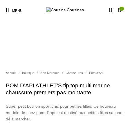
0
MENU
Nouveautés
Promotions
Chaussures
Vêtements Filles
Accueil
/
Boutique
/
Nos Marques
/
Chaussures
/
Pom d'Api
Vêtements Garçons
Accessoires
Cadeaux
Nos Marques
POM D’API ATHLET’S tip top multi marine
chaussure premiers pas montante
Super petit botillon sport chic pour petites filles. Ce nouveau
modéle de chez pom d’ api est destiné aux petites filles sachant
déjà marcher.