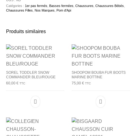
UGS :
ND
Catégories :
1er pas fermés
,
Basses fermées
,
Chaussures
,
Chaussures Bébés
,
Chaussures Filles
,
Nos Marques
,
Pom d'Api
Produits similaires
SOREL TODDLER SNOW
SHOOPOM BOUBA FUR BOOTS
COMMANDER BLEU/ROUGE
MARINE BOTTINE
60,00
€
75,00
€
TTC
TTC
Ce produit a plusieurs variations. Les options p
Ce produit a plu