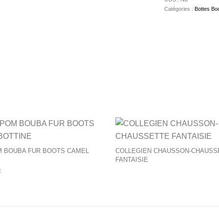
Catégories :
Bottes Boo
urs variations. Les options peuvent être choisies sur la page du 
Ce produit a plusieurs variations. Les op
 BOUBA FUR BOOTS CAMEL
COLLEGIEN CHAUSSON-CHAUSS
FANTAISIE
C