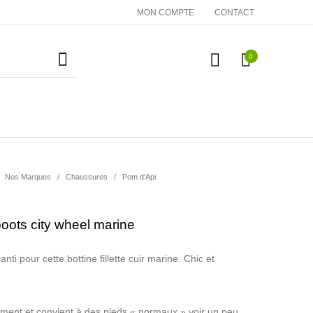
MON COMPTE
CONTACT
0
essoires
Cadeaux
Nos Marques
Nos Marques
/
Chaussures
/
Pom d'Api
ots city wheel marine
ti pour cette bottine fillette cuir marine. Chic et
ent et convient à des pieds « normaux » voir un peu