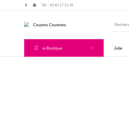
Tél. : 03 83 17 21 45
e-Boutique
Julie
Nouveautés
Promotions
Chauss