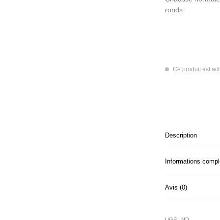
ronds
Ce produit est ac
Description
Informations comp
Avis (0)
UGS :
ND