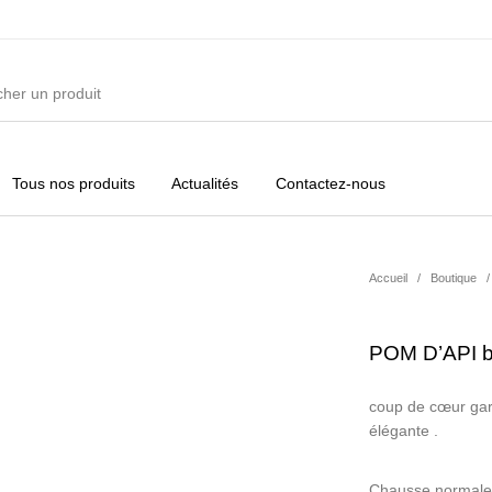
Tous nos produits
Actualités
Contactez-nous
ures
Vêtements Filles
Vêtements Garçons
Acc
Accueil
/
Boutique
/
POM D’API bo
coup de cœur garan
élégante .
Chausse normalem