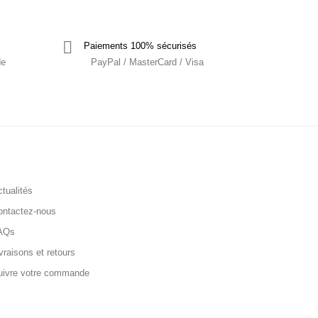
Paiements 100% sécurisés
de
PayPal / MasterCard / Visa
tualités
ontactez-nous
AQs
vraisons et retours
uivre votre commande