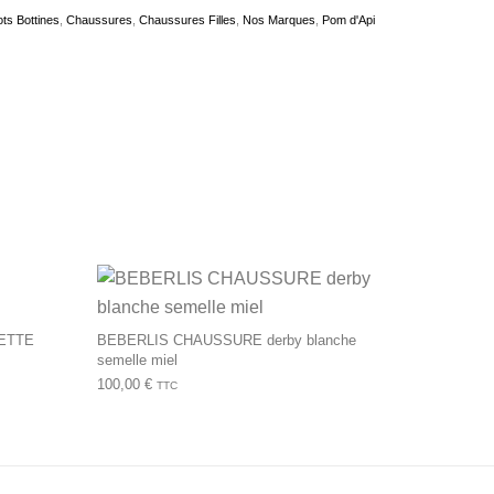
ts Bottines
,
Chaussures
,
Chaussures Filles
,
Nos Marques
,
Pom d'Api
produit
tions peuvent être choisies sur la page du produit
Ce produit a plusie
ETTE
BEBERLIS CHAUSSURE derby blanche
semelle miel
100,00
€
TTC