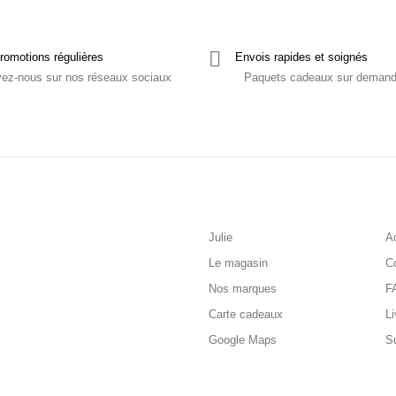
romotions régulières
Envois rapides et soignés
vez-nous sur nos réseaux sociaux
Paquets cadeaux sur deman
Julie
Ac
Le magasin
C
Nos marques
F
Carte cadeaux
Li
Google Maps
S