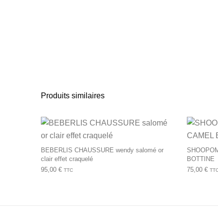
Produits similaires
Ce produit a plusie
BEBERLIS CHAUSSURE wendy salomé or
SHOOPOM
clair effet craquelé
BOTTINE
95,00
€
75,00
€
TTC
TT