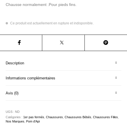
Chausse normalement .Pour pieds fins.
Ce produit est actuellement en rupture et indisponible.
Description
Informations complémentaires
Avis (0)
UGS :
ND
Catégories :
1er pas fermés
,
Chaussures
,
Chaussures Bébés
,
Chaussures Filles
,
Nos Marques
,
Pom d'Api