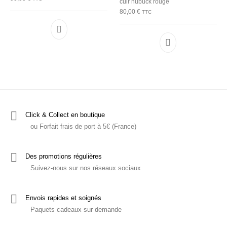
cuir nubuck rouge
80,00
€
TTC
Ce produit a plusieurs variations. Les options p
Ce produit a plu
Click & Collect en boutique
ou Forfait frais de port à 5€ (France)
Des promotions régulières
Suivez-nous sur nos réseaux sociaux
Envois rapides et soignés
Paquets cadeaux sur demande