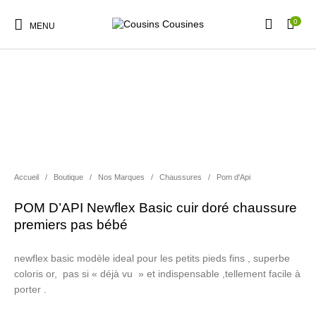
0
MENU
Nouveautés
Promotions
Chaussures
Vêtements Filles
Accueil
/
Boutique
/
Nos Marques
/
Chaussures
/
Pom d'Api
Vêtements Garçons
Accessoires
Cadeaux
Nos Marques
POM D’API Newflex Basic cuir doré chaussure
premiers pas bébé
newflex basic modèle ideal pour les petits pieds fins , superbe
coloris or, pas si « déjà vu » et indispensable ,tellement facile à
porter .