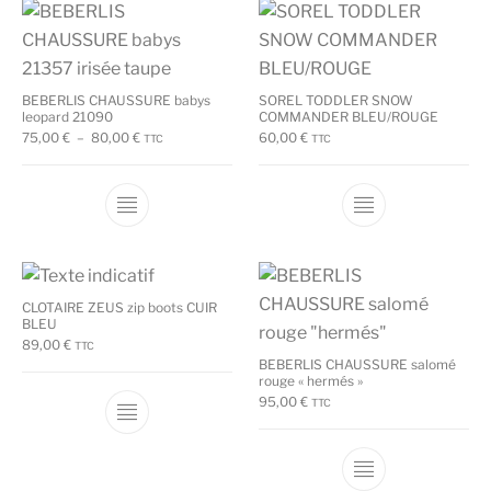
BEBERLIS CHAUSSURE babys
SOREL TODDLER SNOW
leopard 21090
COMMANDER BLEU/ROUGE
Plage de prix : 75,00 € à 80,00 €
75,00
€
–
80,00
€
60,00
€
TTC
TTC
Ce produit a plusieurs variations. Les options
Ce produit a plu
CLOTAIRE ZEUS zip boots CUIR
BLEU
89,00
€
TTC
BEBERLIS CHAUSSURE salomé
rouge « hermés »
95,00
€
TTC
Ce produit a plusieurs variations. Les options
Ce produit a plu