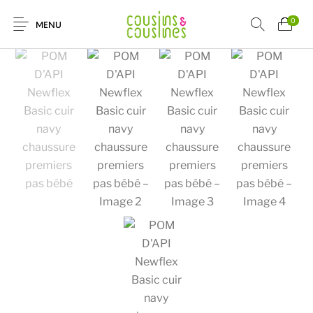
0
MENU
Nouveautés
Promotions
Chaussures
Vêtements Filles
Vêtements
Accessoires
Cadeaux
Nos Marques
Garçons