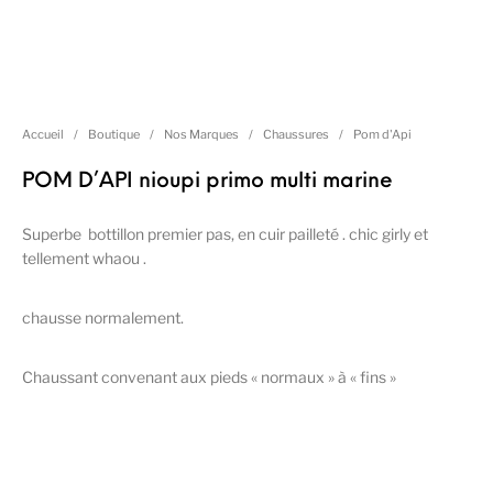
Accueil
/
Boutique
/
Nos Marques
/
Chaussures
/
Pom d'Api
POM D’API nioupi primo multi marine
Superbe bottillon premier pas, en cuir pailleté . chic girly et
tellement whaou .
chausse normalement.
Chaussant convenant aux pieds « normaux » à « fins »