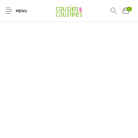
0
MENU
Nouveautés
Promotions
Chaussures
Vêtements Filles
Vêtements
Accessoires
Cadeaux
Nos Marques
Garçons