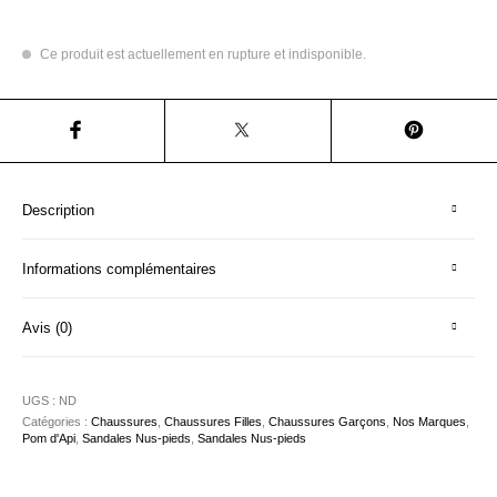
Ce produit est actuellement en rupture et indisponible.
Description
Informations complémentaires
Avis (0)
UGS :
ND
Catégories :
Chaussures
,
Chaussures Filles
,
Chaussures Garçons
,
Nos Marques
,
Pom d'Api
,
Sandales Nus-pieds
,
Sandales Nus-pieds