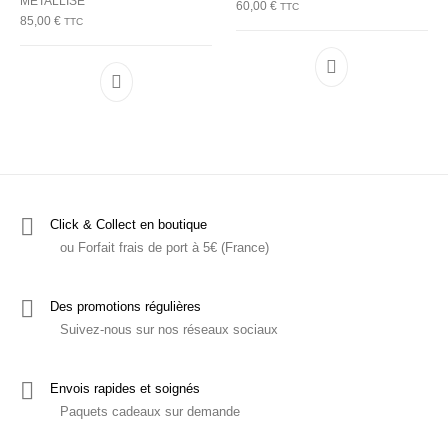
METALLISE
60,00
€
TTC
85,00
€
TTC
Ce produit a plu
Ce produit a plusieurs variations. Les options p
Click & Collect en boutique
ou Forfait frais de port à 5€ (France)
Des promotions régulières
Suivez-nous sur nos réseaux sociaux
Envois rapides et soignés
Paquets cadeaux sur demande