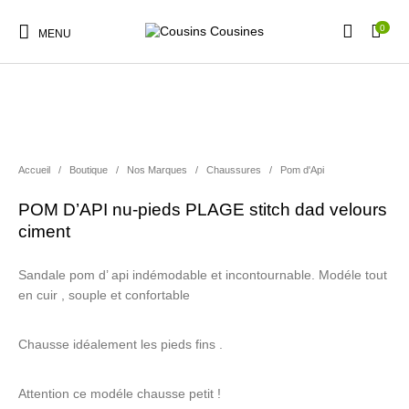
0
MENU
Accueil
/
Boutique
/
Nos Marques
/
Chaussures
/
Pom d'Api
Nouveautés
Promotions
Chaussures
Vêtements Filles
POM D’API nu-pieds PLAGE stitch dad velours
ciment
Vêtements Garçons
Accessoires
Cadeaux
Nos Marques
Sandale pom d’ api indémodable et incontournable. Modéle tout
en cuir , souple et confortable
Chausse idéalement les pieds fins .
Attention ce modéle chausse petit !