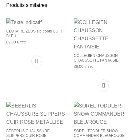
Produits similaires
CLOTAIRE ZEUS zip boots CUIR
BLEU
89,00
€
TTC
COLLEGIEN CHAUSSON-
CHAUSSETTE FANTAISIE
Ce produit a plusieurs variations. Les options p
36,00
€
TTC
Ce produit a plu
BEBERLIS CHAUSSURE
SOREL TODDLER SNOW
SLIPPERS CUIR ROSE
COMMANDER BLEU/ROUGE