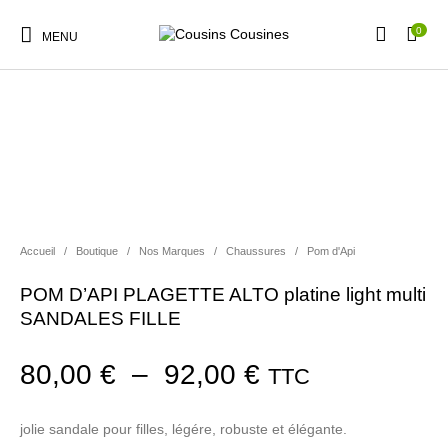
0
MENU
PROMO !
Nouveautés
Promotions
Chaussures
Vêtements Filles
Accueil
/
Boutique
/
Nos Marques
/
Chaussures
/
Pom d'Api
Vêtements Garçons
Accessoires
Cadeaux
Nos Marques
POM D’API PLAGETTE ALTO platine light multi
SANDALES FILLE
Plage de prix :
80,00
€
–
92,00
€
TTC
jolie sandale pour filles, légére, robuste et élégante.