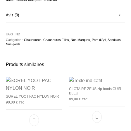
Avis (0)
UGS :
ND
Catégories :
Chaussures
,
Chaussures Filles
,
Nos Marques
,
Pom d'Api
,
Sandales
Nus-pieds
Produits similaires
CLOTAIRE ZEUS zip boots CUIR
BLEU
SOREL YOOT PAC NYLON NOIR
89,00
€
TTC
90,00
€
TTC
Ce produit a plu
Ce produit a plusieurs variations. Les options p