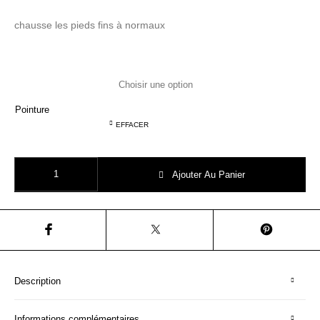
chausse les pieds fins à normaux
Pointure
EFFACER
quantité de POM D'API PLAGETTE ALTO platine light multi SANDALES 
Ajouter Au Panier
Description
Informations complémentaires