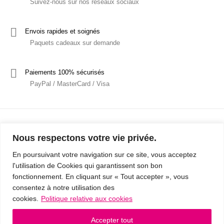
Suivez-nous sur nos réseaux sociaux
Envois rapides et soignés
Paquets cadeaux sur demande
Paiements 100% sécurisés
PayPal / MasterCard / Visa
Nous respectons votre vie privée.
En poursuivant votre navigation sur ce site, vous acceptez
l'utilisation de Cookies qui garantissent son bon
Mentions Légales
Politique de confidentialité / RGPD
fonctionnement. En cliquant sur « Tout accepter », vous
consentez à notre utilisation des
Conditions Générales de Vente
cookies.
Politique relative aux cookies
© 2019 - Cousins & Cousines
- Créé avec ♥ à Nancy par HANDCRAFTED -
Accepter tout