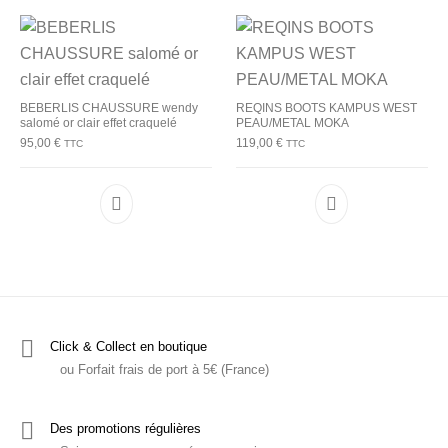
BEBERLIS CHAUSSURE wendy
REQINS BOOTS KAMPUS WEST
salomé or clair effet craquelé
PEAU/METAL MOKA
95,00
€
119,00
€
TTC
TTC
Ce produit a plusieurs variations. Les options p
Ce produit a plu
Click & Collect en boutique
ou Forfait frais de port à 5€ (France)
Des promotions régulières