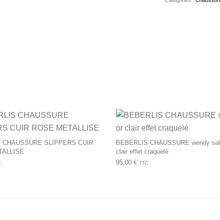
urs variations. Les options peuvent être choisies sur la page du 
Ce produit a plusieurs variations. Les op
 CHAUSSURE SLIPPERS CUIR
BEBERLIS CHAUSSURE wendy sal
TALLISE
clair effet craquelé
95,00
€
C
TTC