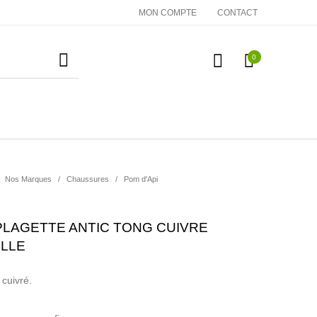
MON COMPTE
CONTACT
0
essoires
Cadeaux
Nos Marques
Nos Marques
/
Chaussures
/
Pom d'Api
 PLAGETTE ANTIC TONG CUIVRE
ILLE
 cuivré.