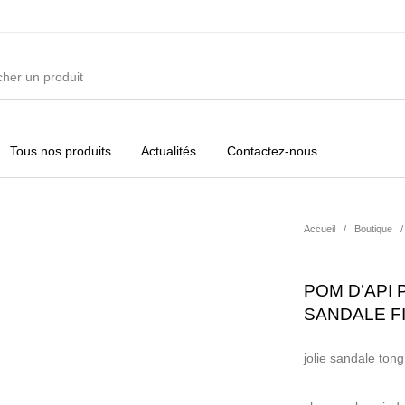
Tous nos produits
Actualités
Contactez-nous
ures
Vêtements Filles
Vêtements Garçons
Acc
Accueil
/
Boutique
/
POM D’API
SANDALE F
jolie sandale tong