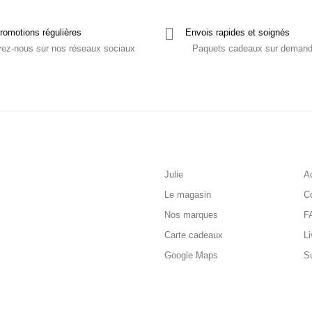
romotions régulières
Envois rapides et soignés
vez-nous sur nos réseaux sociaux
Paquets cadeaux sur deman
Julie
Ac
Le magasin
C
Nos marques
F
Carte cadeaux
Li
Google Maps
S