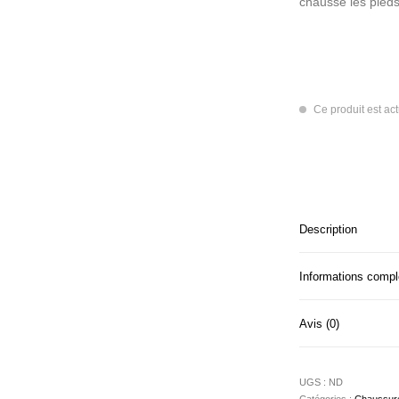
chausse les pieds
Ce produit est ac
Description
Informations comp
Avis (0)
UGS :
ND
Catégories :
Chaussur