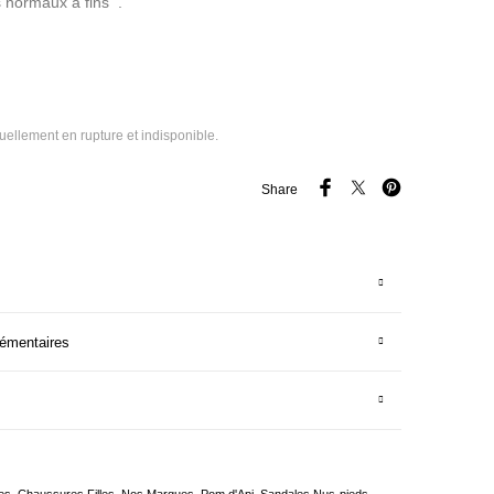
 normaux a fins .
tuellement en rupture et indisponible.
Share
lémentaires
es
,
Chaussures Filles
,
Nos Marques
,
Pom d'Api
,
Sandales Nus-pieds