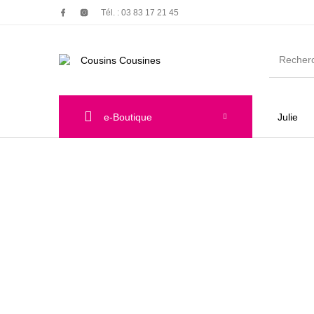
Tél. : 03 83 17 21 45
e-Boutique
Julie
Nouveautés
Promotions
Chauss