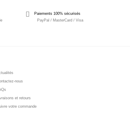
Paiements 100% sécurisés
de
PayPal / MasterCard / Visa
tualités
ontactez-nous
AQs
vraisons et retours
uivre votre commande