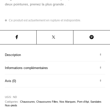
deux pointures, prenez la plus grande .
Ce produit est actuellement en rupture et indisponible.
Description
Informations complémentaires
Avis (0)
UGS :
ND
Catégories :
Chaussures
,
Chaussures Filles
,
Nos Marques
,
Pom d'Api
,
Sandales
Nus-pieds