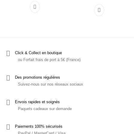
Ce produit a plusieurs variations. Les options p
Ce produit a plu
Click & Collect en boutique
ou Forfait frais de port à 5€ (France)
Des promotions régulières
Suivez-nous sur nos réseaux sociaux
Envois rapides et soignés
Paquets cadeaux sur demande
Paiements 100% sécurisés
PayPal / MasterCard / Visa