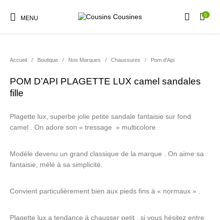
0
MENU
Accueil
/
Boutique
/
Nos Marques
/
Chaussures
/
Pom d'Api
POM D’API PLAGETTE LUX camel sandales
fille
Nouveautés
Promotions
Chaussures
Vêtements Filles
Plagette lux, superbe jolie petite sandale fantaisie sur fond
camel . On adore son « tressage » multicolore
Vêtements Garçons
Accessoires
Cadeaux
Nos Marques
Modéle devenu un grand classique de la marque . On aime sa
fantaisie, mélé à sa simplicité.
Convient particulièrement bien aux pieds fins à « normaux » .
Plagette lux a tendance à chausser petit , si vous hésitez entre