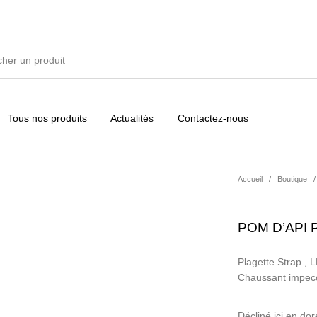
Tous nos produits
Actualités
Contactez-nous
ures
Vêtements Filles
Vêtements Garçons
Acc
Accueil
/
Boutique
/
POM D’API
Plagette Strap , 
Chaussant impecca
Décliné ici en dor