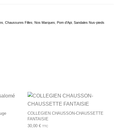
es
,
Chaussures Filles
,
Nos Marques
,
Pom d'Api
,
Sandales Nus-pieds
tions peuvent être choisies sur la page du produit
Ce produit a plusieurs variations. Les options peuvent être ch
Ce produit a plusie
uge
COLLEGIEN CHAUSSON-CHAUSSETTE
FANTAISIE
30,00
€
TTC