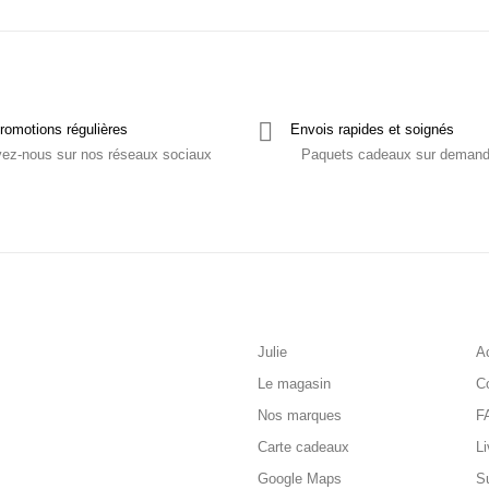
romotions régulières
Envois rapides et soignés
vez-nous sur nos réseaux sociaux
Paquets cadeaux sur deman
Julie
Ac
Le magasin
C
Nos marques
F
Carte cadeaux
Li
Google Maps
S