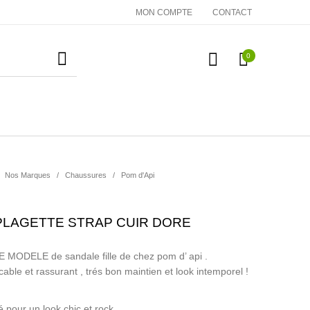
MON COMPTE
CONTACT
0
essoires
Cadeaux
Nos Marques
Nos Marques
/
Chaussures
/
Pom d'Api
 PLAGETTE STRAP CUIR DORE
LE MODELE de sandale fille de chez pom d’ api .
ble et rassurant , trés bon maintien et look intemporel !
é pour un look chic et rock