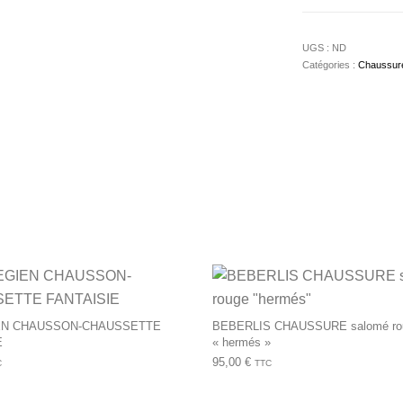
UGS :
ND
Catégories :
Chaussur
Ce produit a plusieurs variations. Les op
EN CHAUSSON-CHAUSSETTE
BEBERLIS CHAUSSURE salomé ro
E
« hermés »
95,00
€
C
TTC