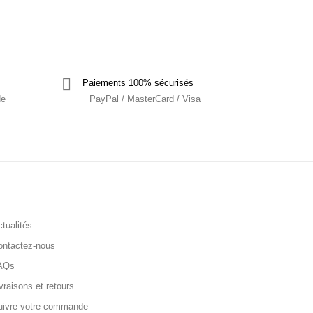
Paiements 100% sécurisés
de
PayPal / MasterCard / Visa
tualités
ontactez-nous
AQs
vraisons et retours
uivre votre commande