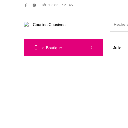
Tél. : 03 83 17 21 45
e-Boutique
Julie
Nouveautés
Promotions
Chauss