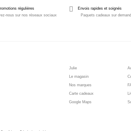
romotions régulières
Envois rapides et soignés
vez-nous sur nos réseaux sociaux
Paquets cadeaux sur deman
Julie
Ac
Le magasin
C
Nos marques
F
Carte cadeaux
Li
Google Maps
S