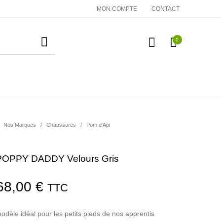
MON COMPTE
CONTACT
0
essoires
Cadeaux
Nos Marques
Nos Marques
/
Chaussures
/
Pom d'Api
POPPY DADDY Velours Gris
Le prix initial était : 85,00 €.
Le prix actuel est : 68,00 €.
68,00
€
TTC
le idéal pour les petits pieds de nos apprentis