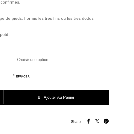
 confirmés.
pe de pieds, hormis les tres fins ou les tres dodus
etit .
EFFACER
D'API POPPY DADDY Velours Gris
Ajouter Au Panier
Share