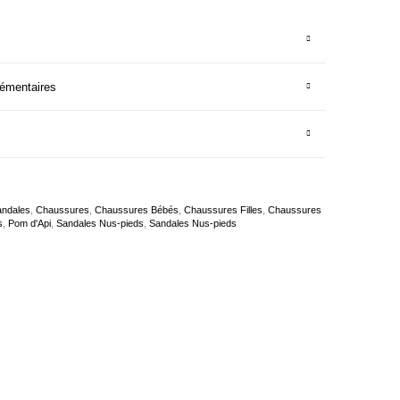
lémentaires
andales
,
Chaussures
,
Chaussures Bébés
,
Chaussures Filles
,
Chaussures
s
,
Pom d'Api
,
Sandales Nus-pieds
,
Sandales Nus-pieds