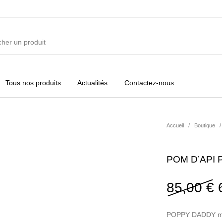
Tous nos produits
Actualités
Contactez-nous
ures
Vêtements Filles
Vêtements Garçons
Acc
Accueil
/
Boutique
/
POM D’API 
85,00
€
POPPY DADDY modè