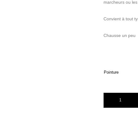
marcheurs ou les
Convient à tout ty
Chausse un peu p
Pointure
quantité de POM 