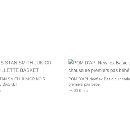
urs variations. Les options peuvent être choisies sur la page du 
Ce produit a plusieurs variations. Les op
TAN SMITH JUNIOR NOIR
POM D’API Newflex Basic cuir crai
E BASKET
premiers pas bébé
95,00
€
C
TTC