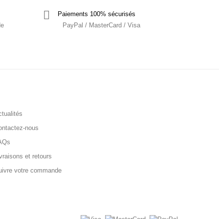
Paiements 100% sécurisés
de
PayPal / MasterCard / Visa
tualités
ontactez-nous
AQs
vraisons et retours
uivre votre commande