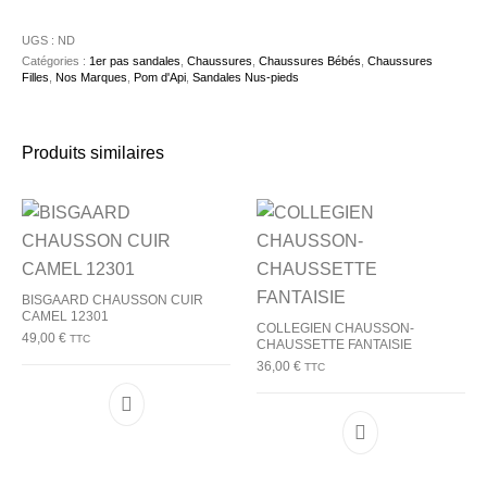
UGS :
ND
Catégories :
1er pas sandales
,
Chaussures
,
Chaussures Bébés
,
Chaussures
Filles
,
Nos Marques
,
Pom d'Api
,
Sandales Nus-pieds
Produits similaires
BISGAARD CHAUSSON CUIR
CAMEL 12301
COLLEGIEN CHAUSSON-
49,00
€
TTC
CHAUSSETTE FANTAISIE
36,00
€
TTC
Ce produit a plusieurs variations. Les options p
Ce produit a plu