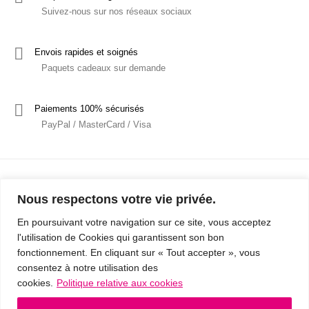
Suivez-nous sur nos réseaux sociaux
Envois rapides et soignés
Paquets cadeaux sur demande
Paiements 100% sécurisés
PayPal / MasterCard / Visa
Nous respectons votre vie privée.
En poursuivant votre navigation sur ce site, vous acceptez
l'utilisation de Cookies qui garantissent son bon
Mentions Légales
Politique de confidentialité / RGPD
fonctionnement. En cliquant sur « Tout accepter », vous
consentez à notre utilisation des
Conditions Générales de Vente
cookies.
Politique relative aux cookies
© 2019 - Cousins & Cousines
- Créé avec ♥ à Nancy par HANDCRAFTED -