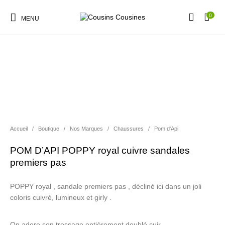
0
MENU
Nouveautés
Promotions
Chaussures
Vêtements Filles
Accueil
/
Boutique
/
Nos Marques
/
Chaussures
/
Pom d'Api
Vêtements Garçons
Accessoires
Cadeaux
Nos Marques
POM D’API POPPY royal cuivre sandales
premiers pas
POPPY royal , sandale premiers pas , décliné ici dans un joli
coloris cuivré, lumineux et girly .
On adore son tressage entièrement doublé cuir