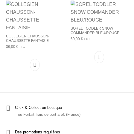
SOREL TODDLER SNOW
COMMANDER BLEU/ROUGE
COLLEGIEN CHAUSSON-
60,00
€
TTC
CHAUSSETTE FANTAISIE
36,00
€
TTC
Ce produit a plu
Ce produit a plusieurs variations. Les options p
Click & Collect en boutique
ou Forfait frais de port à 5€ (France)
Des promotions régulières