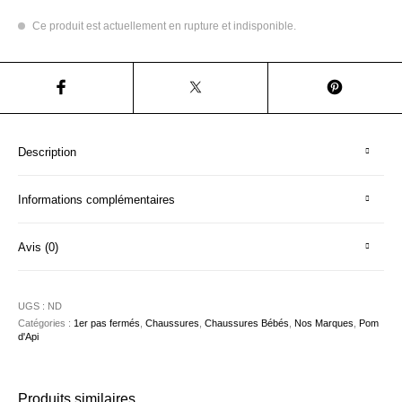
Ce produit est actuellement en rupture et indisponible.
Description
Informations complémentaires
Avis (0)
UGS :
ND
Catégories :
1er pas fermés
,
Chaussures
,
Chaussures Bébés
,
Nos Marques
,
Pom
d'Api
Produits similaires