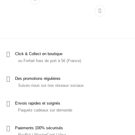
Ce produit a plusieurs variations. Les options p
Ce produit a plu
Click & Collect en boutique
ou Forfait frais de port à 5€ (France)
Des promotions régulières
Suivez-nous sur nos réseaux sociaux
Envois rapides et soignés
Paquets cadeaux sur demande
Paiements 100% sécurisés
PayPal / MasterCard / Visa