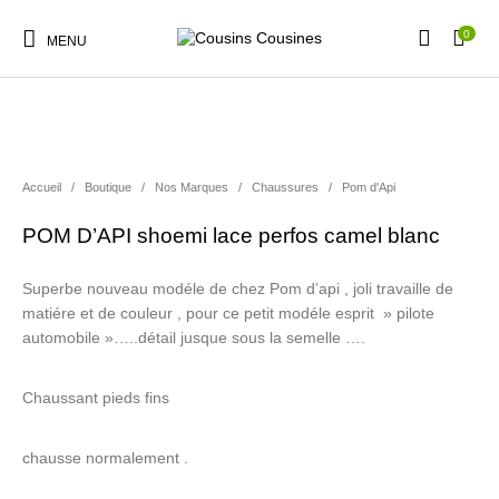
0
MENU
Accueil
/
Boutique
/
Nos Marques
/
Chaussures
/
Pom d'Api
Nouveautés
Promotions
Chaussures
Vêtements Filles
POM D’API shoemi lace perfos camel blanc
Superbe nouveau modéle de chez Pom d’api , joli travaille de
Vêtements Garçons
Accessoires
Cadeaux
Nos Marques
matiére et de couleur , pour ce petit modéle esprit » pilote
automobile »…..détail jusque sous la semelle ….
Chaussant pieds fins
chausse normalement .