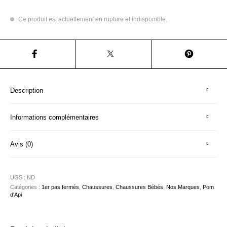
Ce produit est actuellement en rupture et indisponible.
Description
Informations complémentaires
Avis (0)
UGS :
ND
Catégories :
1er pas fermés
,
Chaussures
,
Chaussures Bébés
,
Nos Marques
,
Pom
d'Api