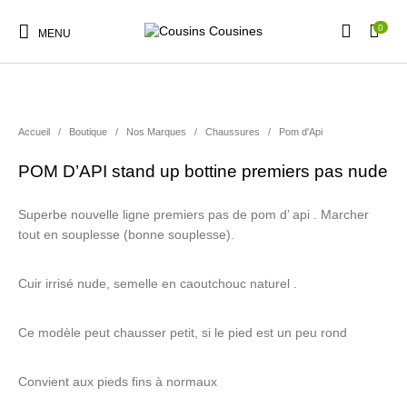
0
MENU
Accueil
/
Boutique
/
Nos Marques
/
Chaussures
/
Pom d'Api
POM D’API stand up bottine premiers pas nude
Nouveautés
Promotions
Chaussures
Vêtements Filles
Superbe nouvelle ligne premiers pas de pom d’ api . Marcher
tout en souplesse (bonne souplesse).
Vêtements Garçons
Accessoires
Cadeaux
Nos Marques
Cuir irrisé nude, semelle en caoutchouc naturel .
Ce modèle peut chausser petit, si le pied est un peu rond
Convient aux pieds fins à normaux