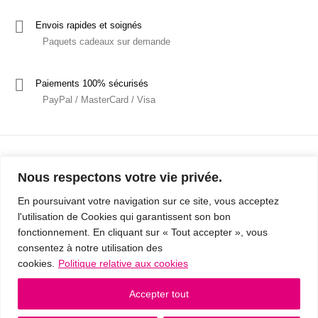
Envois rapides et soignés
Paquets cadeaux sur demande
Paiements 100% sécurisés
PayPal / MasterCard / Visa
Nous respectons votre vie privée.
En poursuivant votre navigation sur ce site, vous acceptez
l'utilisation de Cookies qui garantissent son bon
Mentions Légales
Politique de confidentialité / RGPD
fonctionnement. En cliquant sur « Tout accepter », vous
consentez à notre utilisation des
Conditions Générales de Vente
cookies.
Politique relative aux cookies
© 2019 - Cousins & Cousines
- Créé avec ♥ à Nancy par HANDCRAFTED -
Accepter tout