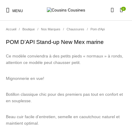
0
MENU
Accueil
/
Boutique
/
Nos Marques
/
Chaussures
/
Pom d'Api
POM D’API Stand-up New Mex marine
Nouveautés
Promotions
Chaussures
Vêtements Filles
Ce modèle conviendra à des petits pieds « normaux » à ronds,
attention ce modéle peut chausser petit.
Mignonnerie en vue!
Vêtements Garçons
Accessoires
Cadeaux
Nos Marques
Botillon classique chic pour des premiers pas tout en confort et
en souplesse.
Beau cuir facile d’entretien, semelle en caoutchouc naturel et
maintient optimal.