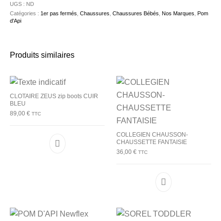
UGS :
ND
Catégories :
1er pas fermés
,
Chaussures
,
Chaussures Bébés
,
Nos Marques
,
Pom
d'Api
Produits similaires
CLOTAIRE ZEUS zip boots CUIR
BLEU
89,00
€
TTC
COLLEGIEN CHAUSSON-
CHAUSSETTE FANTAISIE
Ce produit a plusieurs variations. Les options p
36,00
€
TTC
Ce produit a plu