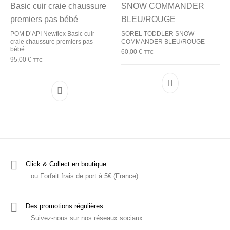
POM D’API Newflex Basic cuir
SOREL TODDLER SNOW
craie chaussure premiers pas
COMMANDER BLEU/ROUGE
bébé
60,00
€
TTC
95,00
€
TTC
Ce produit a plu
Ce produit a plusieurs variations. Les options p
Click & Collect en boutique
ou Forfait frais de port à 5€ (France)
Des promotions régulières
Suivez-nous sur nos réseaux sociaux