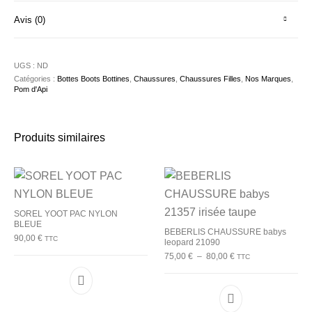
Avis (0)
UGS :
ND
Catégories :
Bottes Boots Bottines
,
Chaussures
,
Chaussures Filles
,
Nos Marques
,
Pom d'Api
Produits similaires
SOREL YOOT PAC NYLON
BLEUE
BEBERLIS CHAUSSURE babys
90,00
€
TTC
leopard 21090
Plage de prix : 75,00
75,00
€
–
80,00
€
TTC
Ce produit a plusieurs variations. Les options p
Ce produit a plu