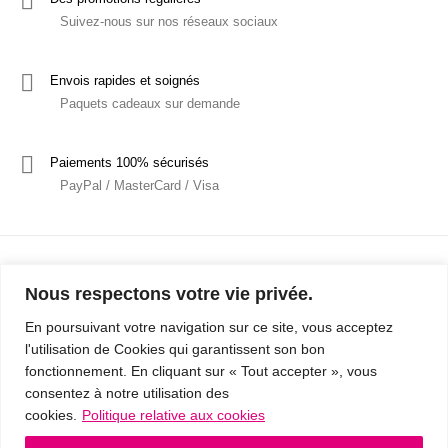
Suivez-nous sur nos réseaux sociaux
Envois rapides et soignés
Paquets cadeaux sur demande
Paiements 100% sécurisés
PayPal / MasterCard / Visa
Nous respectons votre vie privée.
En poursuivant votre navigation sur ce site, vous acceptez
l'utilisation de Cookies qui garantissent son bon
Mentions Légales
Politique de confidentialité / RGPD
fonctionnement. En cliquant sur « Tout accepter », vous
consentez à notre utilisation des
Conditions Générales de Vente
cookies.
Politique relative aux cookies
© 2019 - Cousins & Cousines
- Créé avec ♥ à Nancy par HANDCRAFTED -