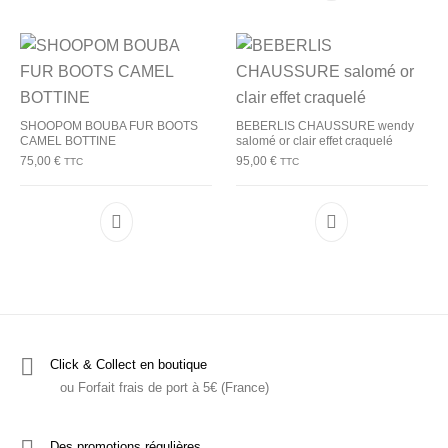
SHOOPOM BOUBA FUR BOOTS
BEBERLIS CHAUSSURE wendy
CAMEL BOTTINE
salomé or clair effet craquelé
75,00
€
95,00
€
TTC
TTC
Ce produit a plusieurs variations. Les options p
Ce produit a plu
Click & Collect en boutique
ou Forfait frais de port à 5€ (France)
Des promotions régulières