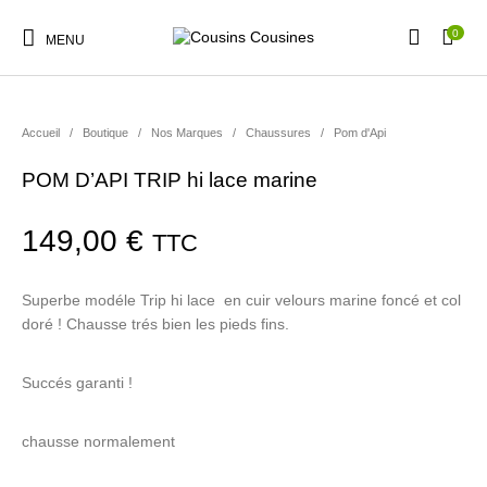
0
MENU
Accueil
/
Boutique
/
Nos Marques
/
Chaussures
/
Pom d'Api
POM D’API TRIP hi lace marine
Nouveautés
Promotions
Chaussures
Vêtements Filles
149,00
€
TTC
Vêtements Garçons
Accessoires
Cadeaux
Nos Marques
Superbe modéle Trip hi lace en cuir velours marine foncé et col
doré ! Chausse trés bien les pieds fins.
Succés garanti !
chausse normalement