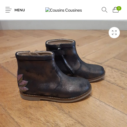
0
MENU
Nouveautés
Promotions
Chaussures
Vêtements Filles
Vêtements
Accessoires
Cadeaux
Nos Marques
Garçons