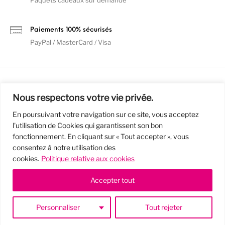
Paiements 100% sécurisés
PayPal / MasterCard / Visa
Nous respectons votre vie privée.
En poursuivant votre navigation sur ce site, vous acceptez
l'utilisation de Cookies qui garantissent son bon
Mentions Légales
Politique de confidentialité / RGPD
fonctionnement. En cliquant sur « Tout accepter », vous
consentez à notre utilisation des
Conditions Générales de Vente
cookies.
Politique relative aux cookies
© 2019 - Cousins & Cousines
- Créé avec ♥ à Nancy par HANDCRAFTED -
Accepter tout
Personnaliser
Tout rejeter