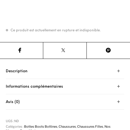
Ce produit est actuellement en rupture et indisponible.
Description
Informations complémentaires
Avis (0)
UGS :
ND
Catégories :
Bottes Boots Bottines
,
Chaussures
,
Chaussures Filles
,
Nos