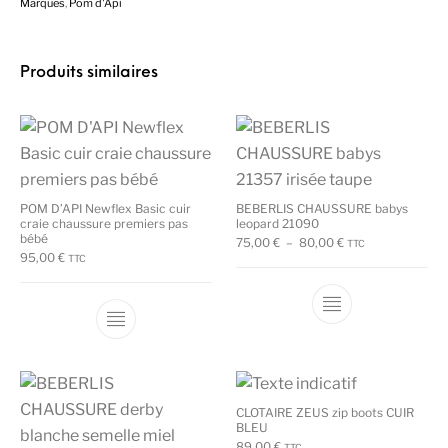
Marques
,
Pom d'Api
Produits similaires
POM D’API Newflex Basic cuir
BEBERLIS CHAUSSURE babys
craie chaussure premiers pas
leopard 21090
bébé
Plage de prix : 75
75,00
€
–
80,00
€
TTC
95,00
€
TTC
Ce produit a plu
Ce produit a plusieurs variations. Les options
CLOTAIRE ZEUS zip boots CUIR
BLEU
89,00
€
TTC