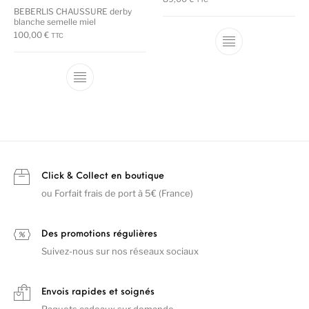
BEBERLIS CHAUSSURE derby
blanche semelle miel
100,00
€
TTC
Ce produit a plu
Ce produit a plusieurs variations. Les options
Click & Collect en boutique
ou Forfait frais de port à 5€ (France)
Des promotions régulières
Suivez-nous sur nos réseaux sociaux
Envois rapides et soignés
Paquets cadeaux sur demande