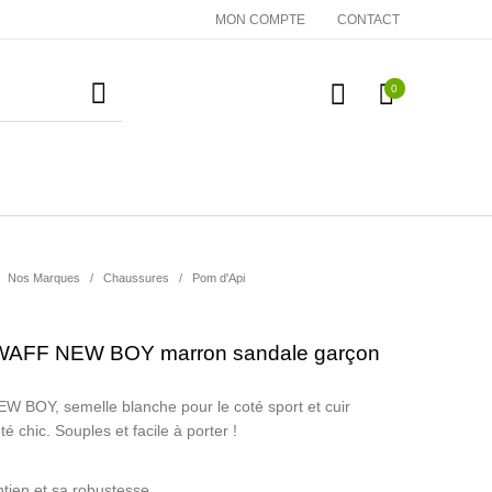
MON COMPTE
CONTACT
0
essoires
Cadeaux
Nos Marques
Nos Marques
/
Chaussures
/
Pom d'Api
WAFF NEW BOY marron sandale garçon
 BOY, semelle blanche pour le coté sport et cuir
é chic. Souples et facile à porter !
tien et sa robustesse.