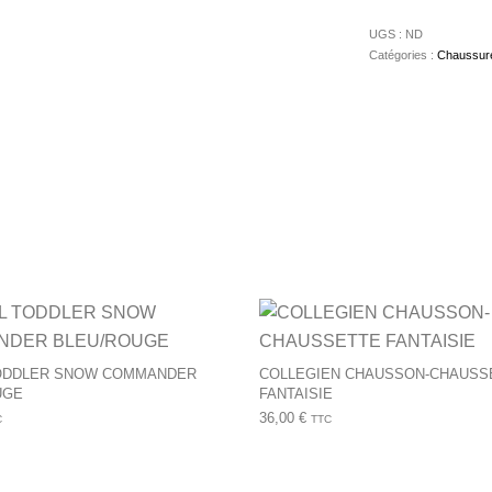
UGS :
ND
Catégories :
Chaussur
urs variations. Les options peuvent être choisies sur la page du 
Ce produit a plusieurs variations. Les op
ODDLER SNOW COMMANDER
COLLEGIEN CHAUSSON-CHAUSS
UGE
FANTAISIE
36,00
€
C
TTC