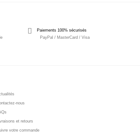
Paiements 100% sécurisés
de
PayPal / MasterCard / Visa
tualités
ontactez-nous
AQs
vraisons et retours
uivre votre commande