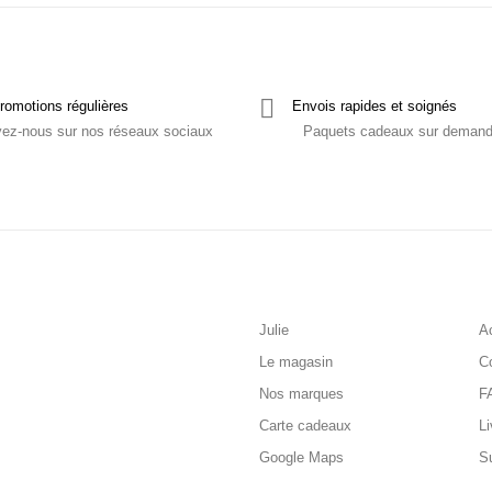
romotions régulières
Envois rapides et soignés
vez-nous sur nos réseaux sociaux
Paquets cadeaux sur deman
Julie
Ac
Le magasin
C
Nos marques
F
Carte cadeaux
Li
Google Maps
S