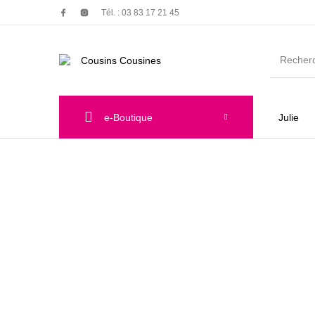
Tél. : 03 83 17 21 45
e-Boutique
Julie
Nouveautés
Promotions
Chauss