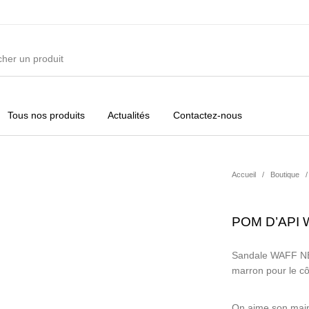
Tous nos produits
Actualités
Contactez-nous
ures
Vêtements Filles
Vêtements Garçons
Acc
Accueil
/
Boutique
/
POM D’API 
Sandale WAFF NEW
marron pour le côt
On aime son main