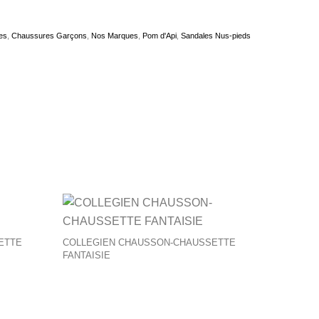
es
,
Chaussures Garçons
,
Nos Marques
,
Pom d'Api
,
Sandales Nus-pieds
produit
tions peuvent être choisies sur la page du produit
Ce produit a plusieurs variations. Les options peuvent être ch
ETTE
COLLEGIEN CHAUSSON-CHAUSSETTE
FANTAISIE