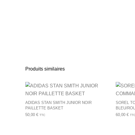
Produits similaires
Ce produit a plusie
ADIDAS STAN SMITH JUNIOR NOIR
SOREL T
PAILLETTE BASKET
BLEU/RO
50,00
€
60,00
€
TTC
TT