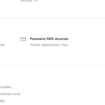
95,00
€
TTC
Paiements 100% sécurisés
nde
PayPal / MasterCard / Visa
ctualités
ontactez-nous
AQs