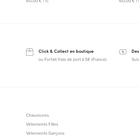
60,00
€
60,00
€
TTC
T
Click & Collect en boutique
Des
ou Forfait frais de port à 5€ (France)
Sui
Chaussures
Vêtements Filles
Vêtements Garçons