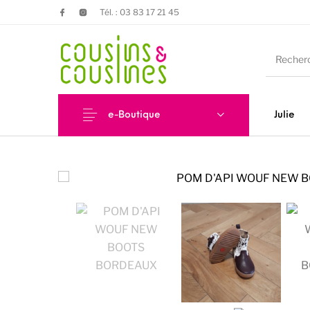
Tél. : 03 83 17 21 45
e-Boutique
Julie
Nouveautés
Promotions
Chauss