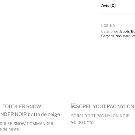
Avis (0)
UGS :
ND
Catégories :
Boots
,
Bo
Garçons
,
Nos Marque
rs variations. Les options peuvent être choisies sur la page d
Ce produit a plusieurs variations. Les o
SOREL YOOT PAC NYLON NOIR
90,00
€
TTC
ODDLER SNOW COMMANDER
e de neige