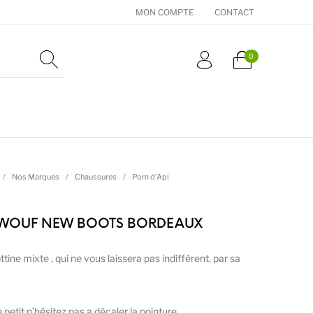
MON COMPTE
CONTACT
0
essoires
Cadeaux
Nos Marques
/
Nos Marques
/
Chaussures
/
Pom d'Api
 WOUF NEW BOOTS BORDEAUX
tine mixte , qui ne vous laissera pas indifférent, par sa
petit n’hésitez pas a décaler la pointure.