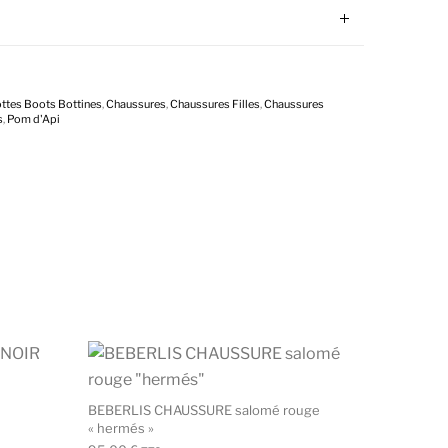
ttes Boots Bottines
,
Chaussures
,
Chaussures Filles
,
Chaussures
s
,
Pom d'Api
u produit
ptions peuvent être choisies sur la page du produit
Ce produit a plusieurs variations. Les options peuvent être c
Ce produit a plusie
BEBERLIS CHAUSSURE salomé rouge
« hermés »