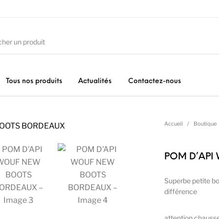
Tous nos produits
Actualités
Contactez-nous
ures
Vêtements Filles
Vêtements Garçons
Acc
Accueil
/
Boutique
POM D’API
Superbe petite bot
différence
attention chausse 