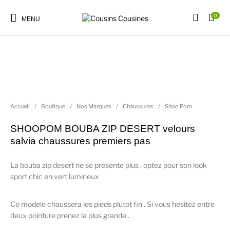
0
MENU
Nouveautés
Promotions
Chaussures
Vêtements Filles
Accueil
/
Boutique
/
Nos Marques
/
Chaussures
/
Shoo Pom
SHOOPOM BOUBA ZIP DESERT velours
Vêtements Garçons
Accessoires
Cadeaux
Nos Marques
salvia chaussures premiers pas
La bouba zip desert ne se présente plus . optez pour son look
sport chic en vert lumineux
Ce modele chaussera les pieds plutot fin . Si vous hesitez entre
deux pointure prenez la plus grande .