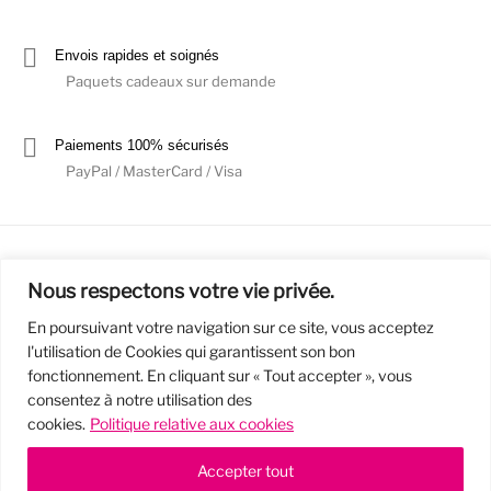
Envois rapides et soignés
Paquets cadeaux sur demande
Paiements 100% sécurisés
PayPal / MasterCard / Visa
Nous respectons votre vie privée.
En poursuivant votre navigation sur ce site, vous acceptez
l'utilisation de Cookies qui garantissent son bon
Mentions Légales
Politique de confidentialité / RGPD
fonctionnement. En cliquant sur « Tout accepter », vous
consentez à notre utilisation des
Conditions Générales de Vente
cookies.
Politique relative aux cookies
© 2019 - Cousins & Cousines
- Créé avec ♥ à Nancy par HANDCRAFTED -
Accepter tout