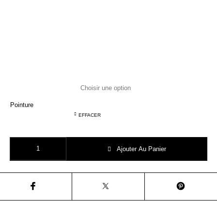
Pointure
EFFACER
quantité de SHOOPOM joggy scratch electric blue
Ajouter Au Panier