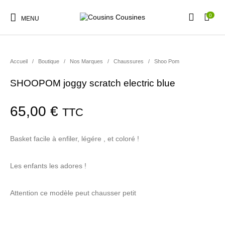
0
MENU
Accueil
/
Boutique
/
Nos Marques
/
Chaussures
/
Shoo Pom
SHOOPOM joggy scratch electric blue
Nouveautés
Promotions
Chaussures
Vêtements Filles
65,00
€
TTC
Vêtements Garçons
Accessoires
Cadeaux
Nos Marques
Basket facile à enfiler, légére , et coloré !
Les enfants les adores !
Attention ce modèle peut chausser petit