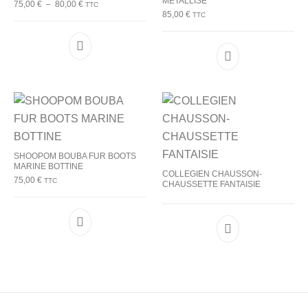
METALLISE
Plage de prix : 75,00 € à 80,00 €
75,00
€
–
80,00
€
TTC
85,00
€
TTC
Ce produit a plusieurs variations. Les options p
Ce produit a plu
SHOOPOM BOUBA FUR BOOTS
MARINE BOTTINE
COLLEGIEN CHAUSSON-
75,00
€
TTC
CHAUSSETTE FANTAISIE
Ce produit a plusieurs variations. Les options p