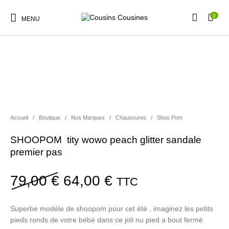
0
MENU
PROMO !
Nouveautés
Promotions
Chaussures
Vêtements Filles
Accueil
/
Boutique
/
Nos Marques
/
Chaussures
/
Shoo Pom
Vêtements Garçons
Accessoires
Cadeaux
Nos Marques
SHOOPOM tity wowo peach glitter sandale
premier pas
Le prix initial était : 79,00
Le prix actuel est 
79,00
€
64,00
€
TTC
Superbe modéle de shoopom pour cet été , imaginez les petits
pieds ronds de votre bébé dans ce joli nu pied a bout fermé