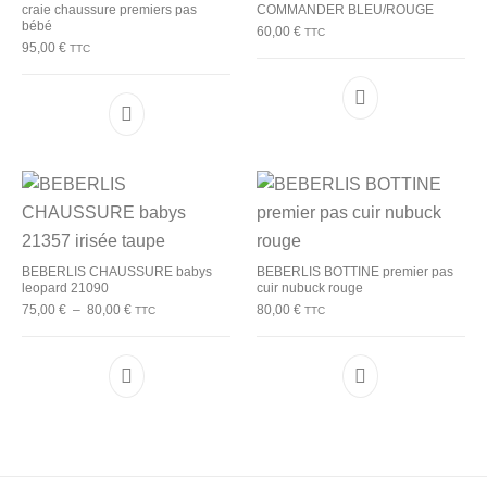
craie chaussure premiers pas
COMMANDER BLEU/ROUGE
bébé
60,00
€
TTC
95,00
€
TTC
Ce produit a plu
Ce produit a plusieurs variations. Les options p
BEBERLIS CHAUSSURE babys
BEBERLIS BOTTINE premier pas
leopard 21090
cuir nubuck rouge
Plage de prix : 75,00 € à 80,00 €
75,00
€
–
80,00
€
80,00
€
TTC
TTC
Ce produit a plusieurs variations. Les options p
Ce produit a plu