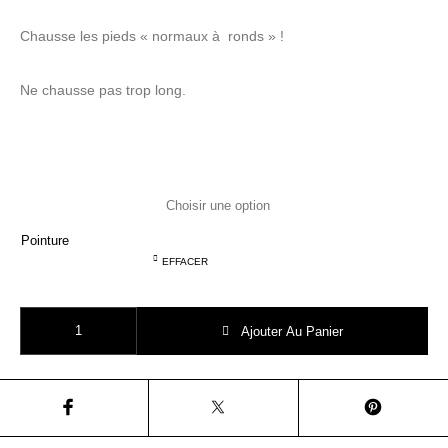
Chausse les pieds « normaux à ronds » !
Ne chausse pas trop long.
Pointure
EFFACER
quantité de SHOOPOM tity wowo peach glitter sandale premier pas
Ajouter Au Panier