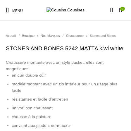
0
MENU
Accueil
/
Boutique
/
Nos Marques
/
Chaussures
/
Stones and Bones
STONES AND BONES 5242 MATTA kiwi white
Nouveautés
Promotions
Chaussures
Vêtements Filles
Chaussure montante avec un style basket, elles sont
magnifiques!
en cuir doublé cuir
Vêtements Garçons
Accessoires
Cadeaux
Nos Marques
modèle montant avec un zip intérieur pour un usage plus
facile
résistantes et facile d’entretien
un vrai bon chaussant
chausse à la pointure
convient aux pieds « normaux »