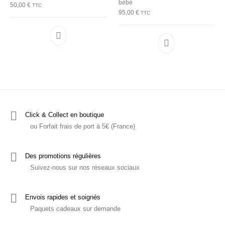
bébé
50,00
€
TTC
95,00
€
TTC
Ce produit a plusieurs variations. Les options p
Ce produit a plu
Click & Collect en boutique
ou Forfait frais de port à 5€ (France)
Des promotions régulières
Suivez-nous sur nos réseaux sociaux
Envois rapides et soignés
Paquets cadeaux sur demande