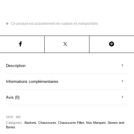
Ce produit est actuellement en rupture et indisponible.
Description
Informations complémentaires
Avis (0)
UGS :
ND
Catégories :
Baskets
,
Chaussures
,
Chaussures Filles
,
Nos Marques
,
Stones and
Bones