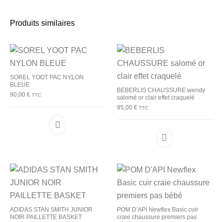
Produits similaires
SOREL YOOT PAC NYLON
BLEUE
BEBERLIS CHAUSSURE wendy
90,00
€
TTC
salomé or clair effet craquelé
95,00
€
TTC
Ce produit a plusieurs variations. Les options p
Ce produit a plu
ADIDAS STAN SMITH JUNIOR
POM D’API Newflex Basic cuir
NOIR PAILLETTE BASKET
craie chaussure premiers pas