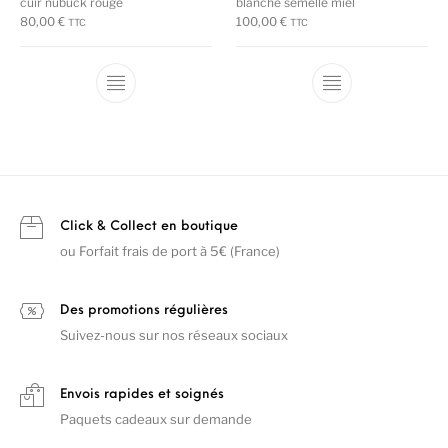
cuir nubuck rouge
blanche semelle miel
80,00
€
100,00
€
TTC
TTC
Ce produit a plusieurs variations. Les options
Ce produit a plu
Click & Collect en boutique
ou Forfait frais de port à 5€ (France)
Des promotions régulières
Suivez-nous sur nos réseaux sociaux
Envois rapides et soignés
Paquets cadeaux sur demande