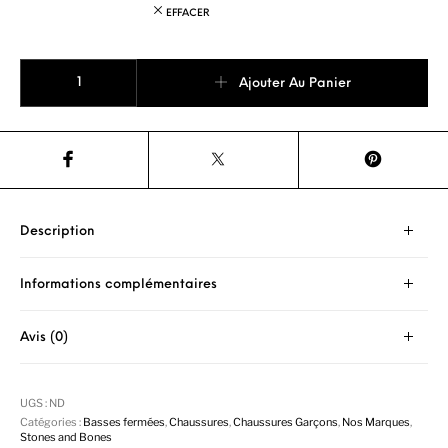
EFFACER
quantité de STONES AND BONES 5375 Lucas steelblue+ivor
Ajouter Au Panier
Description
Informations complémentaires
Avis (0)
UGS :
ND
Catégories :
Basses fermées
,
Chaussures
,
Chaussures Garçons
,
Nos Marques
,
Stones and Bones