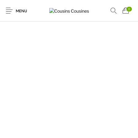
0
MENU
Nouveautés
Promotions
Chaussures
Vêtements Filles
Vêtements
Accessoires
Cadeaux
Nos Marques
Garçons