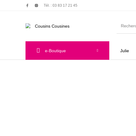
Tél. : 03 83 17 21 45
e-Boutique
Julie
Nouveautés
Promotions
Chauss