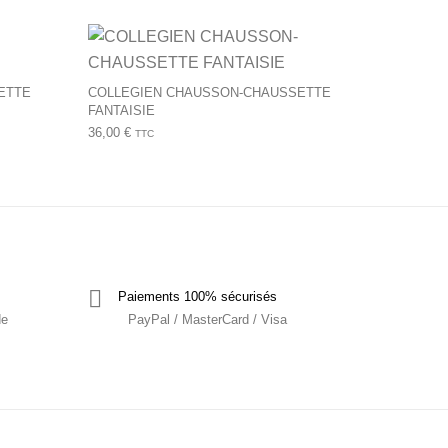
produit
tions peuvent être choisies sur la page du produit
Ce produit a plusie
ETTE
COLLEGIEN CHAUSSON-CHAUSSETTE
FANTAISIE
36,00
€
TTC
Paiements 100% sécurisés
de
PayPal / MasterCard / Visa