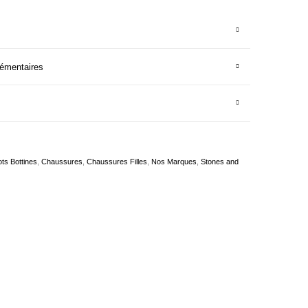
lémentaires
ts Bottines
,
Chaussures
,
Chaussures Filles
,
Nos Marques
,
Stones and