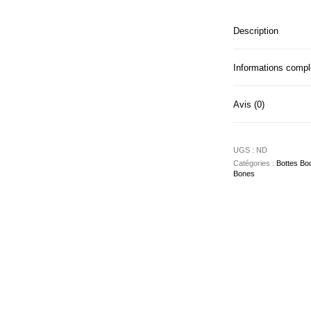
Description
Informations comp
Avis (0)
UGS :
ND
Catégories :
Bottes Boo
Bones