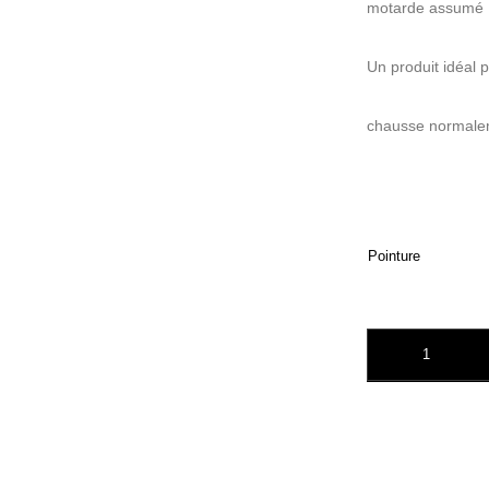
motarde assumé 
Un produit idéal po
chausse normalem
Pointure
quantité de STON