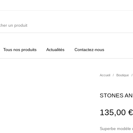
Tous nos produits
Actualités
Contactez-nous
ures
Vêtements Filles
Vêtements Garçons
Acc
Accueil
/
Boutique
/
STONES AND
135,00
€
Superbe modéle d