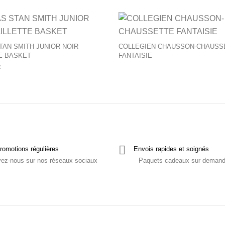
urs variations. Les options peuvent être choisies sur la page du 
Ce produit a plusieurs variations. Les op
TAN SMITH JUNIOR NOIR
COLLEGIEN CHAUSSON-CHAUSS
E BASKET
FANTAISIE
C
romotions régulières
Envois rapides et soignés
vez-nous sur nos réseaux sociaux
Paquets cadeaux sur deman