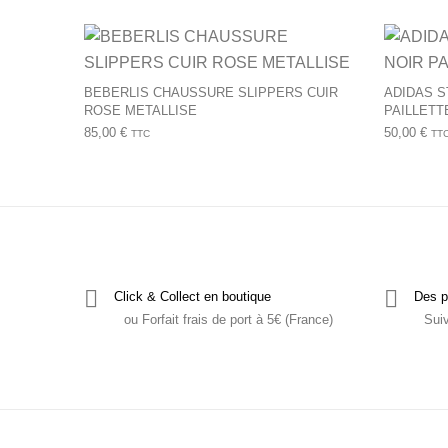
Ce produit a plusie
BEBERLIS CHAUSSURE SLIPPERS CUIR
ADIDAS S
ROSE METALLISE
PAILLETT
85,00
€
50,00
€
TTC
TT
Click & Collect en boutique
Des p
ou Forfait frais de port à 5€ (France)
Sui