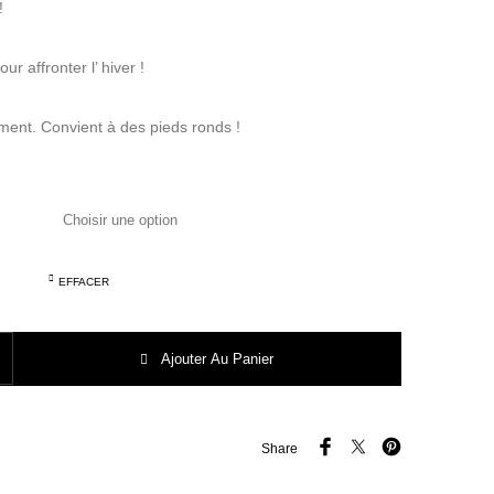
!
ur affronter l’ hiver !
ent. Convient à des pieds ronds !
EFFACER
ES AND BONES broka noir 4671
Ajouter Au Panier
Share