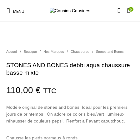
0
MENU
Accueil
/
Boutique
/
Nos Marques
/
Chaussures
/
Stones and Bones
Nouveautés
Promotions
Chaussures
Vêtements Filles
STONES AND BONES debbi aqua chaussure
basse mixte
Vêtements Garçons
Accessoires
Cadeaux
Nos Marques
110,00
€
TTC
Modéle original de stones and bones. Idéal pour les premiers
jours de printemps . On adore ce coloris bleu/vert lumineux,
réhausser de couleurs pepsi. Renfort a l’ avant caoutchouc.
Chausse les pieds normaux à ronds