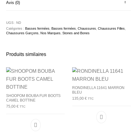
Avis (0)
UGS :
ND
Catégories :
Basses fermées
,
Basses fermées
,
Chaussures
,
Chaussures Filles
,
Chaussures Garçons
,
Nos Marques
,
Stones and Bones
Produits similaires
RONDINELLA 11641 MARRON
BLEU
SHOOPOM BOUBA FUR BOOTS
135,00
€
TTC
CAMEL BOTTINE
75,00
€
TTC
Ce produit a plu
Ce produit a plusieurs variations. Les options p