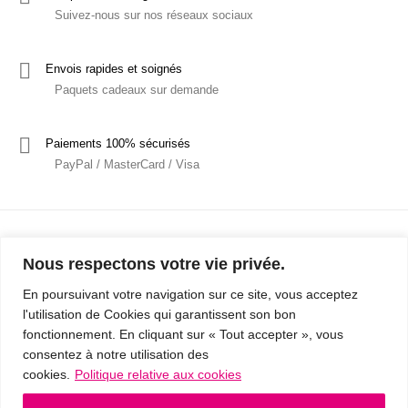
Suivez-nous sur nos réseaux sociaux
Envois rapides et soignés
Paquets cadeaux sur demande
Paiements 100% sécurisés
PayPal / MasterCard / Visa
Nous respectons votre vie privée.
En poursuivant votre navigation sur ce site, vous acceptez
l'utilisation de Cookies qui garantissent son bon
Mentions Légales
Politique de confidentialité / RGPD
fonctionnement. En cliquant sur « Tout accepter », vous
consentez à notre utilisation des
Conditions Générales de Vente
cookies.
Politique relative aux cookies
© 2019 - Cousins & Cousines
- Créé avec ♥ à Nancy par HANDCRAFTED -