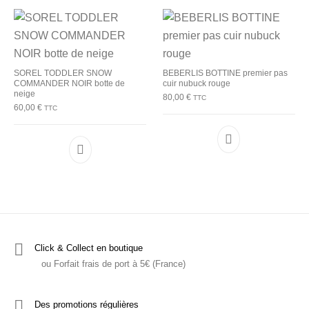
SOREL TODDLER SNOW
BEBERLIS BOTTINE premier pas
COMMANDER NOIR botte de
cuir nubuck rouge
neige
80,00
€
TTC
60,00
€
TTC
Ce produit a plu
Ce produit a plusieurs variations. Les options p
Click & Collect en boutique
ou Forfait frais de port à 5€ (France)
Des promotions régulières