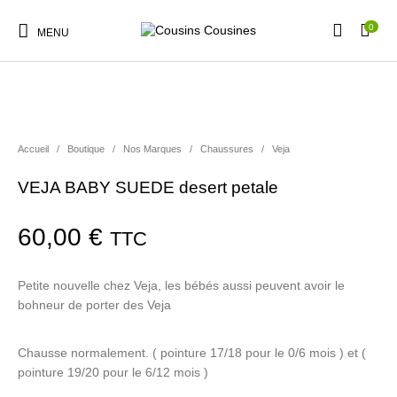
0
MENU
Accueil
/
Boutique
/
Nos Marques
/
Chaussures
/
Veja
Nouveautés
Promotions
Chaussures
Vêtements Filles
VEJA BABY SUEDE desert petale
60,00
€
TTC
Vêtements Garçons
Accessoires
Cadeaux
Nos Marques
Petite nouvelle chez Veja, les bébés aussi peuvent avoir le
bohneur de porter des Veja
Chausse normalement. ( pointure 17/18 pour le 0/6 mois ) et (
pointure 19/20 pour le 6/12 mois )