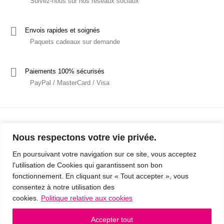
Suivez-nous sur nos réseaux sociaux
Envois rapides et soignés
Paquets cadeaux sur demande
Paiements 100% sécurisés
PayPal / MasterCard / Visa
Nous respectons votre vie privée.
En poursuivant votre navigation sur ce site, vous acceptez
l'utilisation de Cookies qui garantissent son bon
Mentions Légales
Politique de confidentialité / RGPD
fonctionnement. En cliquant sur « Tout accepter », vous
consentez à notre utilisation des
Conditions Générales de Vente
cookies.
Politique relative aux cookies
© 2019 - Cousins & Cousines
- Créé avec ♥ à Nancy par HANDCRAFTED -
Accepter tout