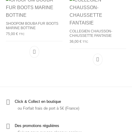
SHOOPOM BOUBA FUR BOOTS
MARINE BOTTINE
COLLEGIEN CHAUSSON-
75,00
€
TTC
CHAUSSETTE FANTAISIE
36,00
€
TTC
Ce produit a plusieurs variations. Les options p
Ce produit a plu
Click & Collect en boutique
ou Forfait frais de port à 5€ (France)
Des promotions régulières