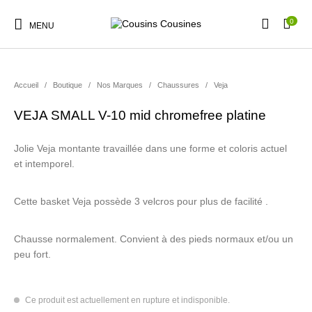
0
MENU
Accueil
/
Boutique
/
Nos Marques
/
Chaussures
/
Veja
VEJA SMALL V-10 mid chromefree platine
Nouveautés
Promotions
Chaussures
Vêtements Filles
Jolie Veja montante travaillée dans une forme et coloris actuel
et intemporel.
Vêtements Garçons
Accessoires
Cadeaux
Nos Marques
Cette basket Veja possède 3 velcros pour plus de facilité .
Chausse normalement. Convient à des pieds normaux et/ou un
peu fort.
Ce produit est actuellement en rupture et indisponible.