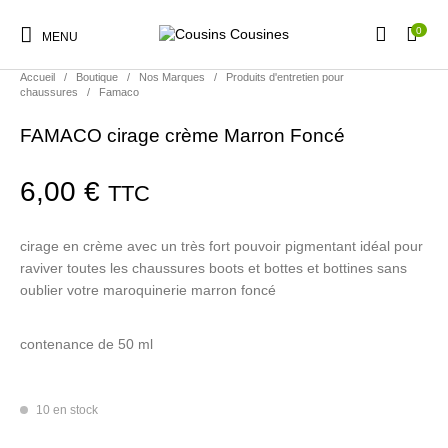
0
MENU
Accueil
/
Boutique
/
Nos Marques
/
Produits d'entretien pour
chaussures
/
Famaco
FAMACO cirage crème Marron Foncé
6,00
€
TTC
Nouveautés
Promotions
Chaussures
Vêtements Filles
cirage en crème avec un très fort pouvoir pigmentant idéal pour
raviver toutes les chaussures boots et bottes et bottines sans
Vêtements Garçons
Accessoires
Cadeaux
Nos Marques
oublier votre maroquinerie marron foncé
contenance de 50 ml
10 en stock