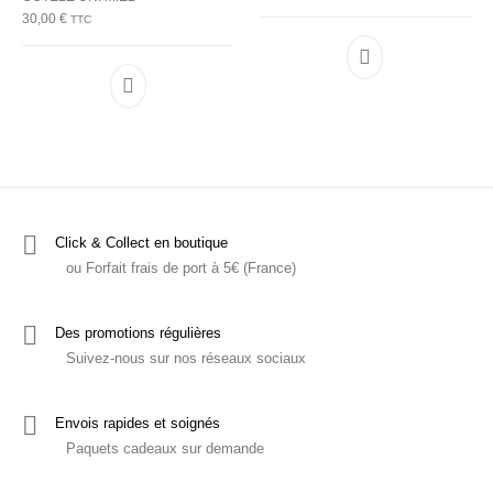
30,00
€
TTC
Ce produit a plu
Ce produit a plusieurs variations. Les options p
Click & Collect en boutique
ou Forfait frais de port à 5€ (France)
Des promotions régulières
Suivez-nous sur nos réseaux sociaux
Envois rapides et soignés
Paquets cadeaux sur demande