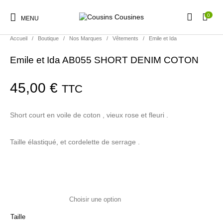
0
MENU
Accueil
/
Boutique
/
Nos Marques
/
Vêtements
/
Emile et Ida
Emile et Ida AB055 SHORT DENIM COTON
45,00
€
TTC
Nouveautés
Promotions
Chaussures
Vêtements Filles
Short court en voile de coton , vieux rose et fleuri .
Vêtements Garçons
Accessoires
Cadeaux
Nos Marques
Taille élastiqué, et cordelette de serrage .
Taille