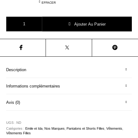
EFFACER
quantité de Emile et Ida AB055 SHORT DENIM COTON
Ajouter Au Panier
Description
Informations complémentaires
Avis (0)
UGS :
ND
Catégories :
Emile et Ida
,
Nos Marques
,
Pantalons et Shorts Filles
,
Vêtements
,
Vêtements Filles