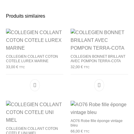
Produits similaires
COLLEGIEN COLLANT COTON
COLLEGIEN BONNET BRILLANT
COTELE LUREX MARINE
AVEC POMPON TERRA-COTA
33,00
€
32,00
€
TTC
TTC
Ce produit a plusieurs variations. Les options p
Ce produit a plu
AO76 Robe fille éponge vintage
bleu
COLLEGIEN COLLANT COTON
66,00
€
TTC
COTELE UNI MIEL