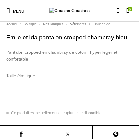
0
MENU
Accueil
/
Boutique
/
Nos Marques
/
Vêtements
/
Emile et Ida
Emile et Ida pantalon cropped chambray bleu
Pantalon cropped en chambray de coton , hyper léger et
Nouveautés
Promotions
Chaussures
Vêtements Filles
confortable .
Taille élastiqué
Vêtements Garçons
Accessoires
Cadeaux
Nos Marques
Ce produit est actuellement en rupture et indisponible.