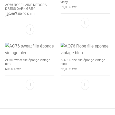
vichy
AO76 ROBE LAINE MEDORA
59,00
€
TTC
DRESS DARK GREY
Le prix initial était : 100,00 €.
Le prix actuel est : 50,00 €.
100,00
€
50,00
€
TTC
Ce produit a plu
Ce produit a plusieurs variations. Les options p
AO76 sweat fille éponge vintage
AO76 Robe fille éponge vintage
bleu
bleu
60,00
€
66,00
€
TTC
TTC
Ce produit a plusieurs variations. Les options p
Ce produit a plu