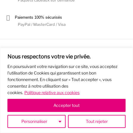
Paiements 100% sécurisés
PayPal / MasterCard / Visa
Nous respectons votre vie privée.
En poursuivant votre navigation sur ce site, vous acceptez
l'utilisation de Cookies qui garantissent son bon
Mentions Légales
Politique de confidentialité / RGPD
fonctionnement. En cliquant sur « Tout accepter », vous
consentez à notre utilisation des
Conditions Générales de Vente
cookies.
Politique relative aux cookies
© 2019 - Cousins & Cousines
- Créé avec ♥ à Nancy par HANDCRAFTED -
Accepter tout
Personnaliser
Tout rejeter