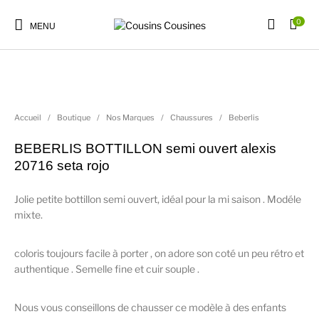
0
MENU
Accueil
/
Boutique
/
Nos Marques
/
Chaussures
/
Beberlis
Nouveautés
Promotions
Chaussures
Vêtements Filles
BEBERLIS BOTTILLON semi ouvert alexis
20716 seta rojo
Vêtements Garçons
Accessoires
Cadeaux
Nos Marques
Jolie petite bottillon semi ouvert, idéal pour la mi saison . Modéle
mixte.
coloris toujours facile à porter , on adore son coté un peu rétro et
authentique . Semelle fine et cuir souple .
Nous vous conseillons de chausser ce modèle à des enfants