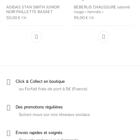
ADIDAS STAN SMITH JUNIOR
BEBERLIS CHAUSSURE salomé
NOIR PAILLETTE BASKET
rouge « hermés »
50,00
€
95,00
€
TTC
TTC
Ce produit a plusieurs variations. Les options
Ce produit a plu
Click & Collect en boutique
ou Forfait frais de port à 5€ (France)
Des promotions régulières
Suivez-nous sur nos réseaux sociaux
Envois rapides et soignés
Paquets cadeaux sur demande