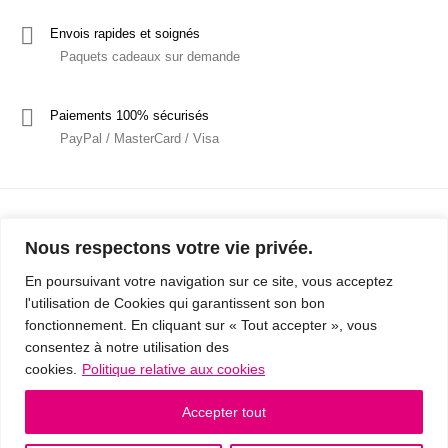
Envois rapides et soignés
Paquets cadeaux sur demande
Paiements 100% sécurisés
PayPal / MasterCard / Visa
Nous respectons votre vie privée.
En poursuivant votre navigation sur ce site, vous acceptez
l'utilisation de Cookies qui garantissent son bon
Mentions Légales
Politique de confidentialité / RGPD
fonctionnement. En cliquant sur « Tout accepter », vous
consentez à notre utilisation des
Conditions Générales de Vente
cookies.
Politique relative aux cookies
© 2019 - Cousins & Cousines
- Créé avec ♥ à Nancy par HANDCRAFTED -
Accepter tout