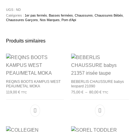
UGS :
ND
Catégories :
1er pas fermés
,
Basses fermées
,
Chaussures
,
Chaussures Bébés
,
Chaussures Garçons
,
Nos Marques
,
Pom d'Api
Produits similaires
REQINS BOOTS KAMPUS WEST
BEBERLIS CHAUSSURE babys
PEAU/METAL MOKA
leopard 21090
Plage de prix : 75,00
119,00
€
75,00
€
–
80,00
€
TTC
TTC
Ce produit a plusieurs variations. Les options p
Ce produit a plu