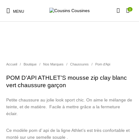
0
MENU
Nouveautés
Promotions
Chaussures
Vêtements Filles
Accueil
/
Boutique
/
Nos Marques
/
Chaussures
/
Pom d'Api
POM D’API ATHLET’S mousse zip clay blanc
Vêtements Garçons
Accessoires
Cadeaux
Nos Marques
vert chaussure garçon
Petite chaussure au jolie look sport chic. On aime le mélange de
teinte, et de matière. Facile à mettre grâce a la fermeture
éclair.
Ce modèle pom d’ api de la ligne Athlet’s est très confortable et
monté sur une semelle souple .