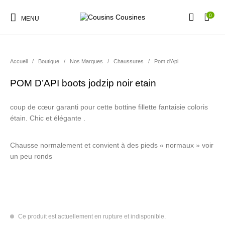
0
MENU
Accueil
/
Boutique
/
Nos Marques
/
Chaussures
/
Pom d'Api
POM D’API boots jodzip noir etain
Nouveautés
Promotions
Chaussures
Vêtements Filles
coup de cœur garanti pour cette bottine fillette fantaisie coloris
étain. Chic et élégante .
Vêtements Garçons
Accessoires
Cadeaux
Nos Marques
Chausse normalement et convient à des pieds « normaux » voir
un peu ronds
Ce produit est actuellement en rupture et indisponible.