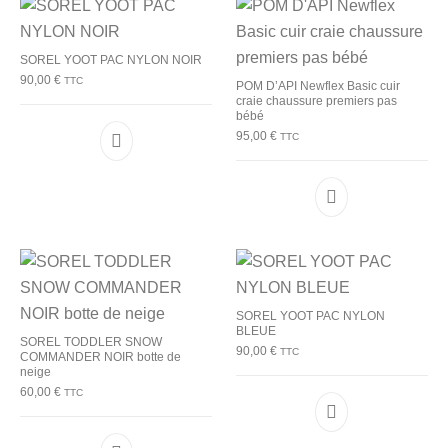
SOREL YOOT PAC NYLON NOIR
90,00
€
TTC
POM D’API Newflex Basic cuir
craie chaussure premiers pas
bébé
95,00
€
TTC
Ce produit a plusieurs variations. Les options p
Ce produit a plu
SOREL YOOT PAC NYLON
BLEUE
SOREL TODDLER SNOW
90,00
€
TTC
COMMANDER NOIR botte de
neige
60,00
€
TTC
Ce produit a plu