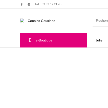
Tél. : 03 83 17 21 45
e-Boutique
Julie
Nouveautés
Promotions
Chauss