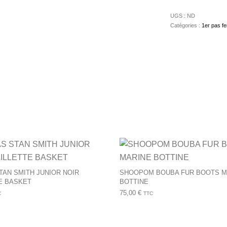
UGS :
ND
Catégories :
1er pas f
urs variations. Les options peuvent être choisies sur la page du 
Ce produit a plusieurs variations. Les op
TAN SMITH JUNIOR NOIR
SHOOPOM BOUBA FUR BOOTS M
E BASKET
BOTTINE
75,00
€
C
TTC