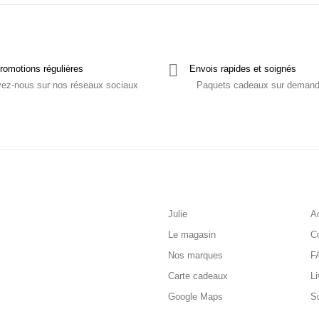
romotions régulières
Envois rapides et soignés
vez-nous sur nos réseaux sociaux
Paquets cadeaux sur deman
Julie
Ac
Le magasin
C
Nos marques
F
Carte cadeaux
Li
Google Maps
S