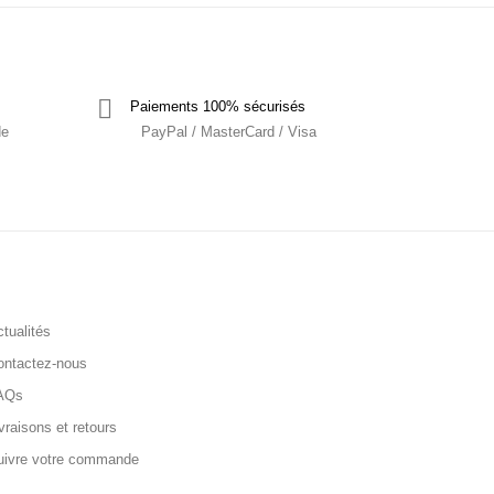
Paiements 100% sécurisés
de
PayPal / MasterCard / Visa
tualités
ontactez-nous
AQs
vraisons et retours
uivre votre commande