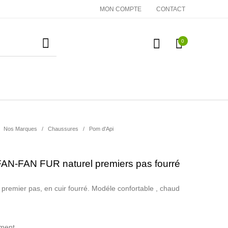
MON COMPTE
CONTACT
0
essoires
Cadeaux
Nos Marques
Nos Marques
/
Chaussures
/
Pom d'Api
AN-FAN FUR naturel premiers pas fourré
 premier pas, en cuir fourré. Modéle confortable , chaud
ment.