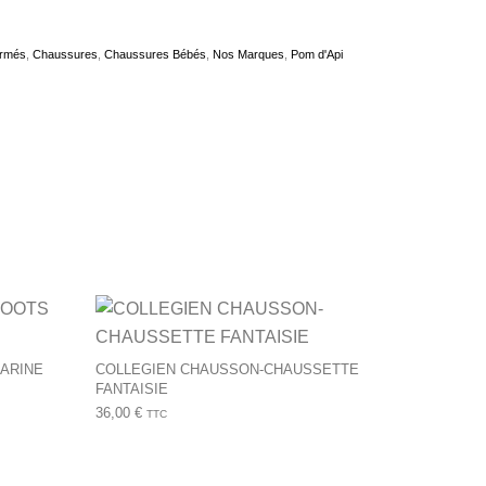
ermés
,
Chaussures
,
Chaussures Bébés
,
Nos Marques
,
Pom d'Api
produit
tions peuvent être choisies sur la page du produit
Ce produit a plusieurs variations. Les options peuvent être ch
Ce produit a plusie
ARINE
COLLEGIEN CHAUSSON-CHAUSSETTE
FANTAISIE
36,00
€
TTC