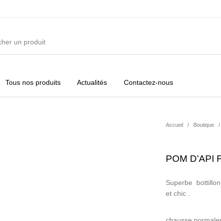
Tous nos produits
Actualités
Contactez-nous
ures
Vêtements Filles
Vêtements Garçons
Acc
Accueil
/
Boutique
/
POM D’API F
Superbe bottillon
et chic .
chausse normale