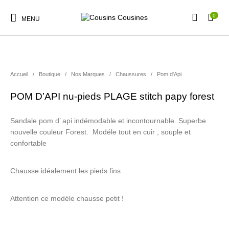
0
MENU
Accueil
/
Boutique
/
Nos Marques
/
Chaussures
/
Pom d'Api
POM D’API nu-pieds PLAGE stitch papy forest
Nouveautés
Promotions
Chaussures
Vêtements Filles
Sandale pom d’ api indémodable et incontournable. Superbe
nouvelle couleur Forest. Modéle tout en cuir , souple et
Vêtements Garçons
Accessoires
Cadeaux
Nos Marques
confortable
Chausse idéalement les pieds fins .
Attention ce modéle chausse petit !