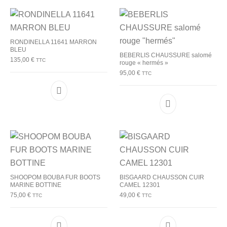
RONDINELLA 11641 MARRON
BLEU
BEBERLIS CHAUSSURE salomé
135,00
€
TTC
rouge « hermés »
95,00
€
TTC
Ce produit a plusieurs variations. Les options p
Ce produit a plu
SHOOPOM BOUBA FUR BOOTS
BISGAARD CHAUSSON CUIR
MARINE BOTTINE
CAMEL 12301
75,00
€
49,00
€
TTC
TTC