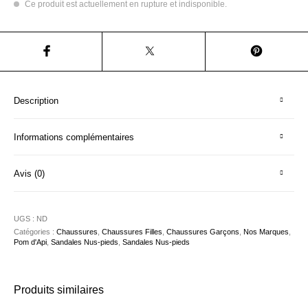
Ce produit est actuellement en rupture et indisponible.
Description
Informations complémentaires
Avis (0)
UGS :
ND
Catégories :
Chaussures
,
Chaussures Filles
,
Chaussures Garçons
,
Nos Marques
,
Pom d'Api
,
Sandales Nus-pieds
,
Sandales Nus-pieds
Produits similaires