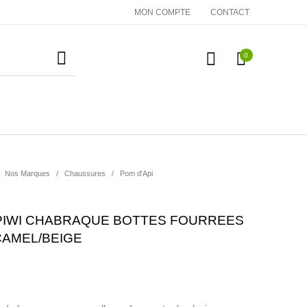
MON COMPTE
CONTACT
0
essoires
Cadeaux
Nos Marques
Nos Marques
/
Chaussures
/
Pom d'Api
 PIWI CHABRAQUE BOTTES FOURREES
CAMEL/BEIGE