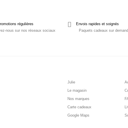
romotions régulières
Envois rapides et soignés
vez-nous sur nos réseaux sociaux
Paquets cadeaux sur deman
Julie
Ac
Le magasin
C
Nos marques
F
Carte cadeaux
Li
Google Maps
S