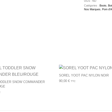
UGS :
ND
Catégories :
Boots
,
Bot
Nos Marques
,
Pom d'A
urs variations. Les options peuvent être choisies sur la page du 
Ce produit a plusieurs variations. Les op
SOREL YOOT PAC NYLON NOIR
90,00
€
TTC
ODDLER SNOW COMMANDER
UGE
C