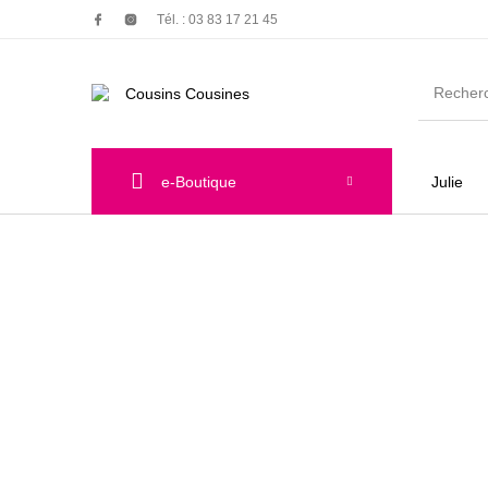
Tél. : 03 83 17 21 45
e-Boutique
Julie
Nouveautés
Promotions
Chauss