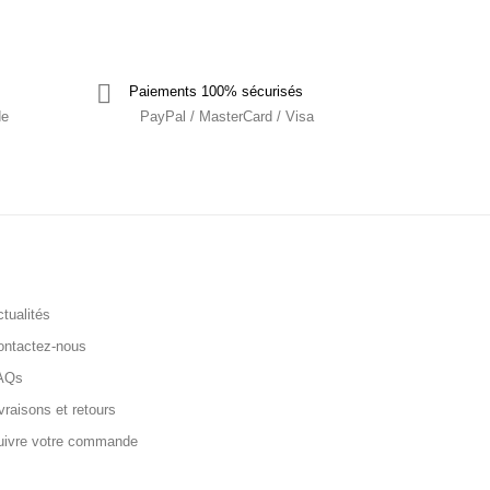
Paiements 100% sécurisés
de
PayPal / MasterCard / Visa
tualités
ontactez-nous
AQs
vraisons et retours
uivre votre commande