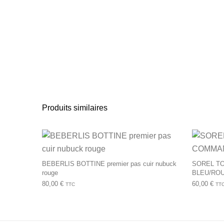
Produits similaires
Ce produit a plusie
BEBERLIS BOTTINE premier pas cuir nubuck
SOREL T
rouge
BLEU/RO
80,00
€
60,00
€
TTC
TT