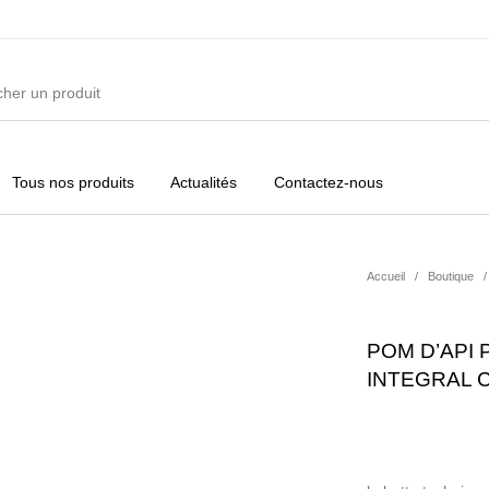
Tous nos produits
Actualités
Contactez-nous
ures
Vêtements Filles
Vêtements Garçons
Acc
Accueil
/
Boutique
/
POM D’API
INTEGRAL 