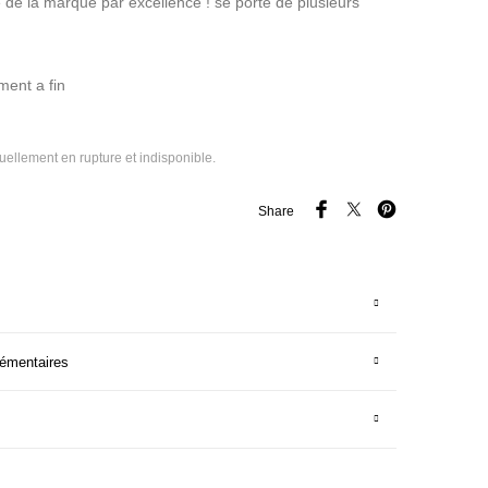
e de la marque par excellence ! se porte de plusieurs
ent a fin
tuellement en rupture et indisponible.
Share
lémentaires