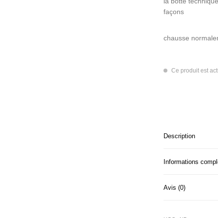
la botte techniqu
façons
chausse normalem
Ce produit est ac
Description
Informations comp
Avis (0)