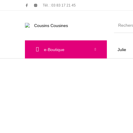
Tél. : 03 83 17 21 45
e-Boutique
Julie
Nouveautés
Promotions
Chauss