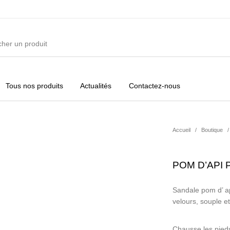
Tous nos produits
Actualités
Contactez-nous
ures
Vêtements Filles
Vêtements Garçons
Acc
Accueil
/
Boutique
/
POM D’API 
Sandale pom d’ ap
velours, souple e
Chausse les pied