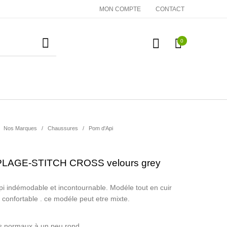
MON COMPTE
CONTACT
0
essoires
Cadeaux
Nos Marques
Nos Marques
/
Chaussures
/
Pom d'Api
PLAGE-STITCH CROSS velours grey
i indémodable et incontournable. Modéle tout en cuir
t confortable . ce modéle peut etre mixte.
s normaux à un peu rond .