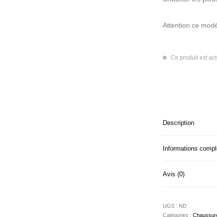
Attention ce modé
Ce produit est ac
Description
Informations comp
Avis (0)
UGS :
ND
Catégories :
Chaussur