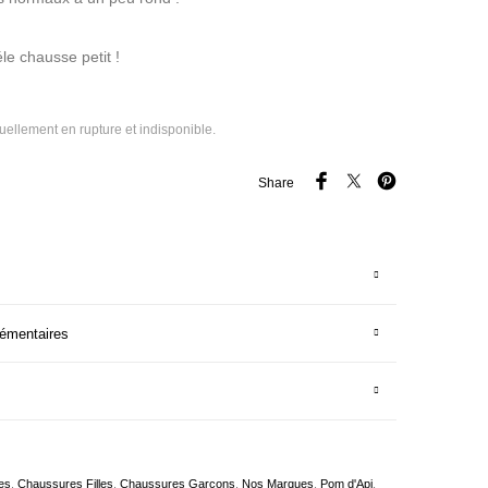
le chausse petit !
tuellement en rupture et indisponible.
Share
lémentaires
es
,
Chaussures Filles
,
Chaussures Garçons
,
Nos Marques
,
Pom d'Api
,