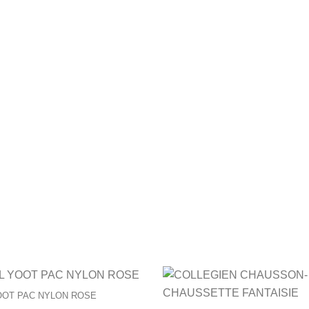
urs variations. Les options peuvent être choisies sur la page du 
Ce produit a plusieurs variations. Les op
OOT PAC NYLON ROSE