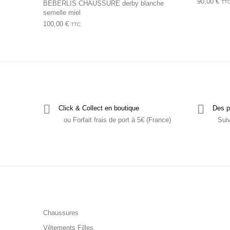
90,00
€
TT
BEBERLIS CHAUSSURE derby blanche
semelle miel
100,00
€
TTC
Click & Collect en boutique
Des p
ou Forfait frais de port à 5€ (France)
Sui
Chaussures
Vêtements Filles