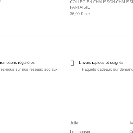
C
COLLEGIEN CHAUSSON-CHAUSS
FANTAISIE
36,00
€
TTC
romotions régulières
Envois rapides et soignés
vez-nous sur nos réseaux sociaux
Paquets cadeaux sur deman
Julie
Ac
Le magasin
C