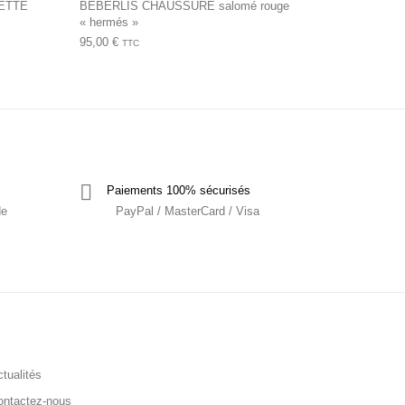
ETTE
BEBERLIS CHAUSSURE salomé rouge
« hermés »
95,00
€
TTC
Paiements 100% sécurisés
de
PayPal / MasterCard / Visa
tualités
ontactez-nous