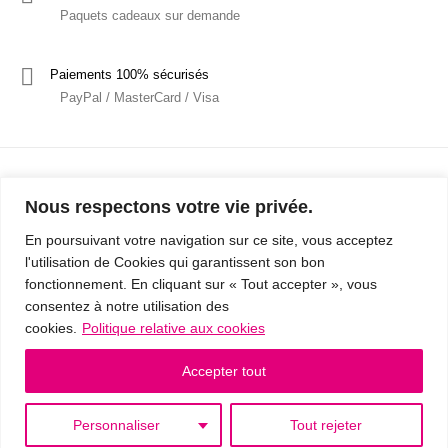
Paquets cadeaux sur demande
Paiements 100% sécurisés
PayPal / MasterCard / Visa
Nous respectons votre vie privée.
En poursuivant votre navigation sur ce site, vous acceptez
l'utilisation de Cookies qui garantissent son bon
Mentions Légales
Politique de confidentialité / RGPD
fonctionnement. En cliquant sur « Tout accepter », vous
consentez à notre utilisation des
Conditions Générales de Vente
cookies.
Politique relative aux cookies
© 2019 - Cousins & Cousines
- Créé avec ♥ à Nancy par HANDCRAFTED -
Accepter tout
Personnaliser
Tout rejeter