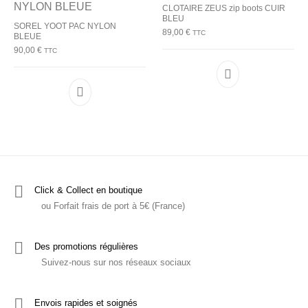
CLOTAIRE ZEUS zip boots CUIR
BLEU
SOREL YOOT PAC NYLON
89,00
€
TTC
BLEUE
90,00
€
TTC
Ce produit a plu
Ce produit a plusieurs variations. Les options p
Click & Collect en boutique
ou Forfait frais de port à 5€ (France)
Des promotions régulières
Suivez-nous sur nos réseaux sociaux
Envois rapides et soignés