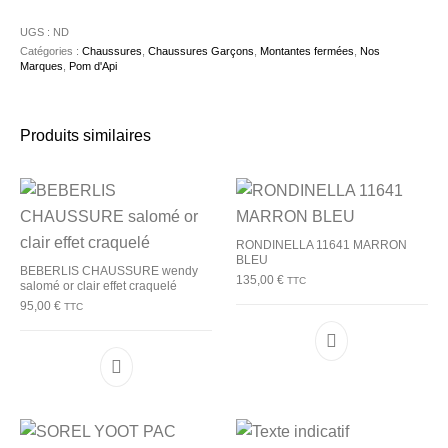
UGS :
ND
Catégories :
Chaussures
,
Chaussures Garçons
,
Montantes fermées
,
Nos
Marques
,
Pom d'Api
Produits similaires
RONDINELLA 11641 MARRON
BLEU
BEBERLIS CHAUSSURE wendy
135,00
€
TTC
salomé or clair effet craquelé
95,00
€
TTC
Ce produit a plu
Ce produit a plusieurs variations. Les options p