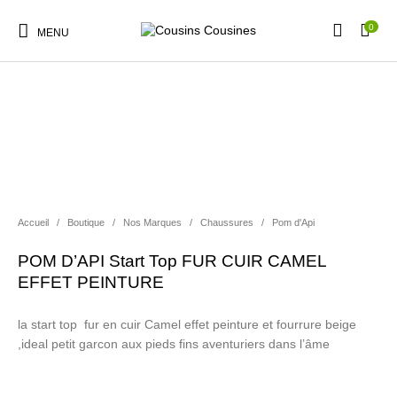
0
MENU
Nouveautés
Promotions
Chaussures
Vêtements Filles
Accueil
/
Boutique
/
Nos Marques
/
Chaussures
/
Pom d'Api
Vêtements Garçons
Accessoires
Cadeaux
Nos Marques
POM D’API Start Top FUR CUIR CAMEL
EFFET PEINTURE
la start top fur en cuir Camel effet peinture et fourrure beige
,ideal petit garcon aux pieds fins aventuriers dans l’âme