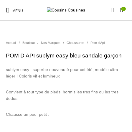
0
MENU
Accueil
/
Boutique
/
Nos Marques
/
Chaussures
/
Pom d'Api
POM D’API sublym easy bleu sandale garçon
Nouveautés
Promotions
Chaussures
Vêtements Filles
sublym easy , superbe nouveauté pour cet été, modéle ultra
léger ! Coloris vif et lumineux
Vêtements Garçons
Accessoires
Cadeaux
Nos Marques
Convient à tout type de pieds, hormis les tres fins ou les tres
dodus
Chausse un peu petit .