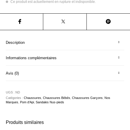
Ce produit est actuellement en rupture et indisponible.
Description
Informations complémentaires
Avis (0)
UGS :
ND
Catégories :
Chaussures
,
Chaussures Bébés
,
Chaussures Garçons
,
Nos
Marques
,
Pom d'Api
,
Sandales Nus-pieds
Produits similaires